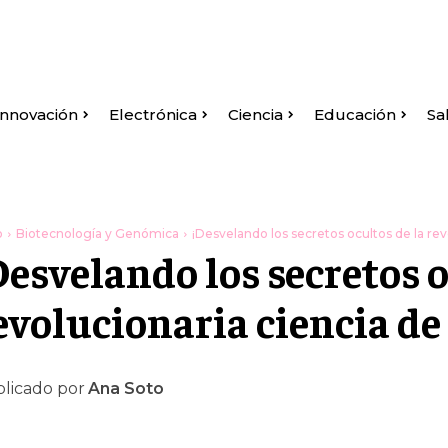
Innovación
Electrónica
Ciencia
Educación
Sa
o
Biotecnología y Genómica
¡Desvelando los secretos ocultos de la revo
Desvelando los secretos o
evolucionaria ciencia de 
licado por
Ana Soto