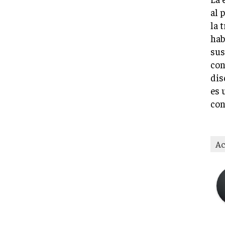
al 
la 
hab
sus
con
dis
es 
con
Ac