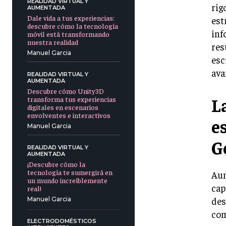
REALIDAD VIRTUAL Y
rig
AUMENTADA
Dale vida a tus experiencias:
est
descubre cómo la tecnología
inf
móvil está transformando
nuestra realidad
res
Manuel Garcia
esc
ava
REALIDAD VIRTUAL Y
AUMENTADA
Descubre cómo Unity3D
L
transforma tus experiencias
digitales en escenarios
envolventes e interactivos
e
Manuel Garcia
G
REALIDAD VIRTUAL Y
AUMENTADA
¡Descubre cómo la
tecnología te sumergirá en
Aun
un mundo increíblemente
cap
real!
des
Manuel Garcia
com
ELECTRODOMÉSTICOS