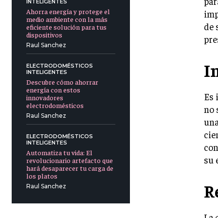
par
INTELIGENTES
Ahorra energía y protege el
imp
medio ambiente con la más
de 
eficiente solución para tus
dispositivos
pre
Raul Sanchez
I
ELECTRODOMÉSTICOS
INTELIGENTES
Descubre cómo ahorrar
energía con estos
Es 
innovadores
electrodomésticos
no 
Raul Sanchez
una
cie
ELECTRODOMÉSTICOS
INTELIGENTES
con
Automatiza tu vida: El
su 
revolucionario artefacto que
hará desaparecer tu carga de
los platos
R
Raul Sanchez
La 