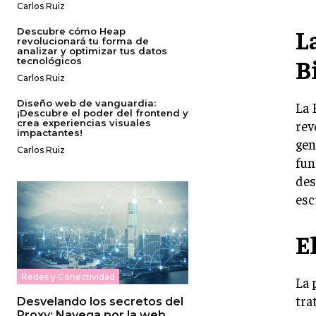
Carlos Ruiz
L
Descubre cómo Heap
revolucionará tu forma de
analizar y optimizar tus datos
B
tecnológicos
Carlos Ruiz
Diseño web de vanguardia:
La 
¡Descubre el poder del frontend y
crea experiencias visuales
rev
impactantes!
gen
Carlos Ruiz
fun
des
esc
E
Redes y Conectividad
La 
tra
Desvelando los secretos del
Proxy: Navega por la web