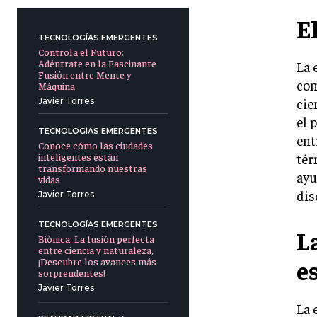
E
TECNOLOGÍAS EMERGENTES
Controla el Futuro:
Adéntrate en la Fascinante
La 
Fusión entre Mente y
com
Máquina
cie
Javier Torres
el 
TECNOLOGÍAS EMERGENTES
ent
Conoce cómo las ciudades
inteligentes están
tér
transformando nuestras
ayu
vidas
dis
Javier Torres
TECNOLOGÍAS EMERGENTES
L
Biónica: La fusión perfecta
entre ciencia y naturaleza,
e
¡Descubre los avances más
sorprendentes!
Javier Torres
La 