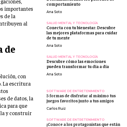
igaciones,
comportamiento
os importantes
Ana Soto
s de la
ntribuyen al
SALUD MENTAL Y TECNOLOGÍA
Conecta con tu bienestar: Descubre
las mejores plataformas para cuidar
de tu mente
a de
Ana Soto
SALUD MENTAL Y TECNOLOGÍA
Descubre cómo las emociones
pueden transformar tu día a día
Ana Soto
lución, con
. La escritura
stos
SOFTWARE DE ENTRETENIMIENTO
5 formas de disfrutar al máximo tus
es de datos, la
juegos favoritos junto a tus amigos
ica para que
Carlos Ruiz
la y construir
SOFTWARE DE ENTRETENIMIENTO
¡Conoce a los protagonistas que están