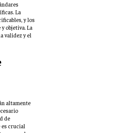
tándares
ficas. La
ficables, y los
 objetiva. La
a validez y el
e
tán altamente
ecesario
ad de
 es crucial