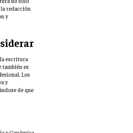
itura no solo
 la redacción
ón y
siderar
la escritura
e también es
fesional. Los
va y
rándose de que
gía y Genómica