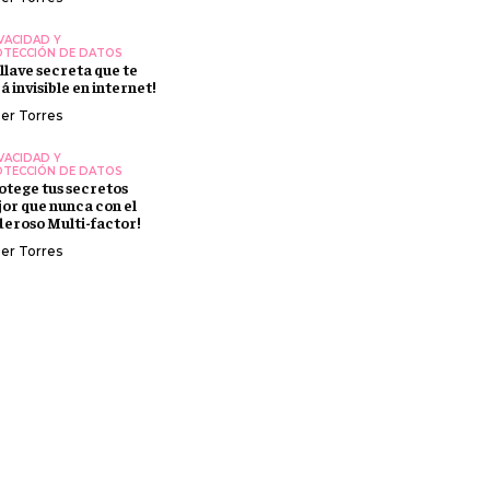
VACIDAD Y
TECCIÓN DE DATOS
 llave secreta que te
á invisible en internet!
ier Torres
VACIDAD Y
TECCIÓN DE DATOS
otege tus secretos
or que nunca con el
eroso Multi-factor!
ier Torres