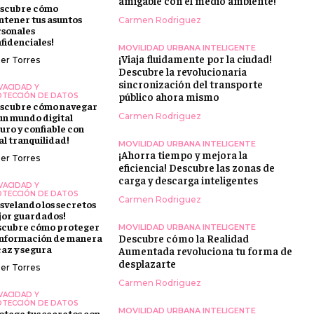
amigable con el medio ambiente!
escubre cómo
tener tus asuntos
Carmen Rodriguez
sonales
fidenciales!
MOVILIDAD URBANA INTELIGENTE
¡Viaja fluidamente por la ciudad!
ier Torres
Descubre la revolucionaria
sincronización del transporte
VACIDAD Y
público ahora mismo
TECCIÓN DE DATOS
scubre cómo navegar
un mundo digital
Carmen Rodriguez
uro y confiable con
al tranquilidad!
MOVILIDAD URBANA INTELIGENTE
¡Ahorra tiempo y mejora la
ier Torres
eficiencia! Descubre las zonas de
carga y descarga inteligentes
VACIDAD Y
TECCIÓN DE DATOS
Carmen Rodriguez
svelando los secretos
or guardados!
scubre cómo proteger
MOVILIDAD URBANA INTELIGENTE
información de manera
Descubre cómo la Realidad
caz y segura
Aumentada revoluciona tu forma de
desplazarte
ier Torres
Carmen Rodriguez
VACIDAD Y
TECCIÓN DE DATOS
MOVILIDAD URBANA INTELIGENTE
otege tus secretos con