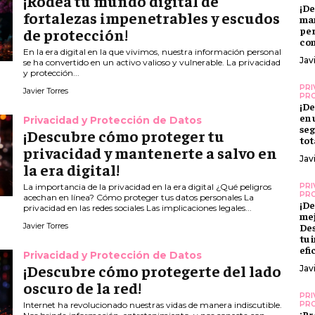
¡Rodea tu mundo digital de
¡D
fortalezas impenetrables y escudos
man
per
de protección!
con
En la era digital en la que vivimos, nuestra información personal
Jav
se ha convertido en un activo valioso y vulnerable. La privacidad
y protección...
PRI
Javier Torres
PRO
¡De
en 
Privacidad y Protección de Datos
seg
¡Descubre cómo proteger tu
tot
privacidad y mantenerte a salvo en
Jav
la era digital!
La importancia de la privacidad en la era digital ¿Qué peligros
PRI
PRO
acechan en línea? Cómo proteger tus datos personales La
¡De
privacidad en las redes sociales Las implicaciones legales...
mej
Javier Torres
De
tu 
efi
Privacidad y Protección de Datos
¡Descubre cómo protegerte del lado
Jav
oscuro de la red!
PRI
Internet ha revolucionado nuestras vidas de manera indiscutible.
PRO
¡Pr