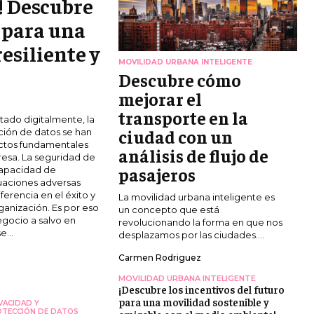
! Descubre
o para una
esiliente y
MOVILIDAD URBANA INTELIGENTE
Descubre cómo
mejorar el
transporte en la
ado digitalmente, la
ciudad con un
ción de datos se han
ctos fundamentales
análisis de flujo de
esa. La seguridad de
pasajeros
 capacidad de
uaciones adversas
ferencia en el éxito y
La movilidad urbana inteligente es
ganización. Es por eso
un concepto que está
gocio a salvo en
revolucionando la forma en que nos
e...
desplazamos por las ciudades....
Carmen Rodriguez
.
MOVILIDAD URBANA INTELIGENTE
¡Descubre los incentivos del futuro
para una movilidad sostenible y
VACIDAD Y
TECCIÓN DE DATOS