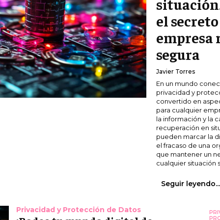
situación
el secret
empresa r
segura
Javier Torres
En un mundo conect
privacidad y protec
convertido en aspe
para cualquier empr
la información y la
recuperación en sit
pueden marcar la di
el fracaso de una or
que mantener un ne
cualquier situación s
Seguir leyendo..
Privacidad y Protección de Datos
PRI
PRO