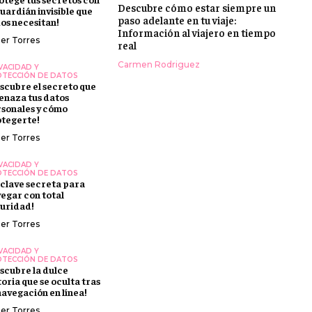
Descubre cómo estar siempre un
guardián invisible que
paso adelante en tu viaje:
os necesitan!
Información al viajero en tiempo
ier Torres
real
Carmen Rodriguez
VACIDAD Y
TECCIÓN DE DATOS
scubre el secreto que
naza tus datos
sonales y cómo
tegerte!
ier Torres
VACIDAD Y
TECCIÓN DE DATOS
 clave secreta para
egar con total
uridad!
ier Torres
VACIDAD Y
TECCIÓN DE DATOS
scubre la dulce
toria que se oculta tras
navegación en línea!
ier Torres