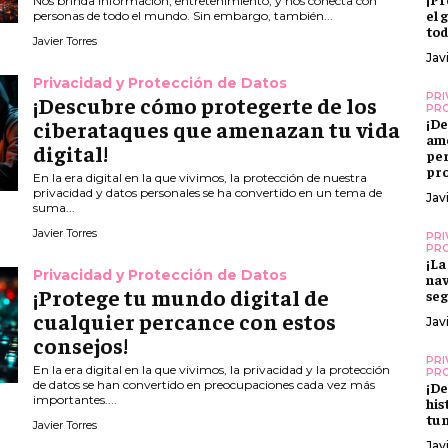
Nos brinda información, entretenimiento, y nos conecta con
el 
personas de todo el mundo. Sin embargo, también...
tod
Javier Torres
Jav
Privacidad y Protección de Datos
PRI
¡Descubre cómo protegerte de los
PRO
¡De
ciberataques que amenazan tu vida
ame
digital!
per
pro
En la era digital en la que vivimos, la protección de nuestra
privacidad y datos personales se ha convertido en un tema de
Jav
suma...
Javier Torres
PRI
PRO
¡La
Privacidad y Protección de Datos
nav
¡Protege tu mundo digital de
seg
cualquier percance con estos
Jav
consejos!
PRI
En la era digital en la que vivimos, la privacidad y la protección
PRO
de datos se han convertido en preocupaciones cada vez más
¡De
importantes....
his
tu 
Javier Torres
Jav