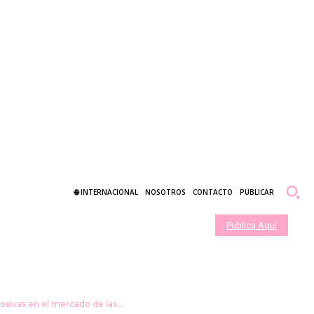
🌐 INTERNACIONAL
NOSOTROS
CONTACTO
PUBLICAR
Salud
Negocios
Vehículos
Publica Aquí
sivas en el mercado de las...