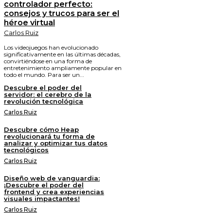
controlador perfecto:
consejos y trucos para ser el
héroe virtual
Carlos Ruiz
Los videojuegos han evolucionado
significativamente en las últimas décadas,
convirtiéndose en una forma de
entretenimiento ampliamente popular en
todo el mundo. Para ser un...
Descubre el poder del
servidor: el cerebro de la
revolución tecnológica
Carlos Ruiz
Descubre cómo Heap
revolucionará tu forma de
analizar y optimizar tus datos
tecnológicos
Carlos Ruiz
Diseño web de vanguardia:
¡Descubre el poder del
frontend y crea experiencias
visuales impactantes!
Carlos Ruiz