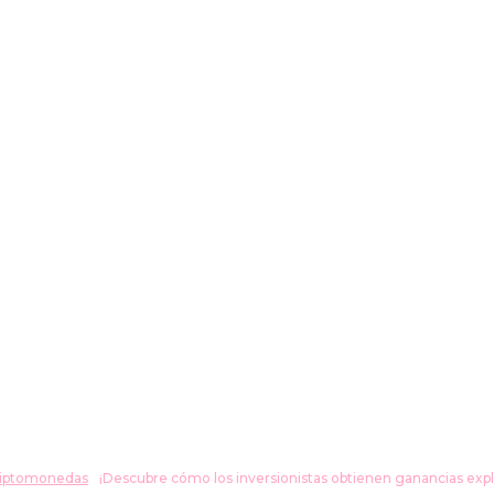
Innovación
Electrónica
Ciencia
Educación
riptomonedas
¡Descubre cómo los inversionistas obtienen ganancias explo