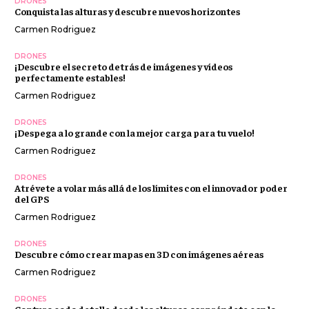
DRONES
Conquista las alturas y descubre nuevos horizontes
Carmen Rodriguez
DRONES
¡Descubre el secreto detrás de imágenes y vídeos
perfectamente estables!
Carmen Rodriguez
DRONES
¡Despega a lo grande con la mejor carga para tu vuelo!
Carmen Rodriguez
DRONES
Atrévete a volar más allá de los límites con el innovador poder
del GPS
Carmen Rodriguez
DRONES
Descubre cómo crear mapas en 3D con imágenes aéreas
Carmen Rodriguez
DRONES
Captura cada detalle desde las alturas: sorpréndete con la