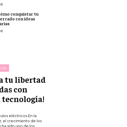
ez
ómo conquistar tu
ercado con ideas
arias
ez
icos
a tu libertad
das con
 tecnología!
ulos eléctricos En la
z, el crecimiento de los
s ha sido uno de los