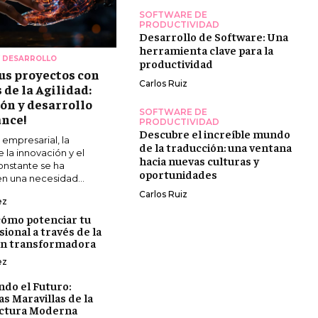
SOFTWARE DE
PRODUCTIVIDAD
Desarrollo de Software: Una
herramienta clave para la
Y DESARROLLO
productividad
us proyectos con
Carlos Ruiz
 de la Agilidad:
ón y desarrollo
SOFTWARE DE
ance!
PRODUCTIVIDAD
Descubre el increíble mundo
empresarial, la
de la traducción: una ventana
la innovación y el
hacia nuevas culturas y
onstante se ha
oportunidades
n una necesidad...
Carlos Ruiz
ez
ómo potenciar tu
sional a través de la
ón transformadora
ez
do el Futuro:
s Maravillas de la
uctura Moderna