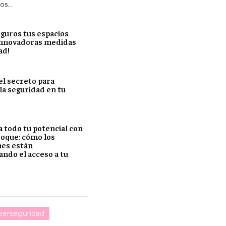
s...
guros tus espacios
innovadoras medidas
ad!
el secreto para
la seguridad en tu
 todo tu potencial con
toque: cómo los
es están
ando el acceso a tu
berseguridad