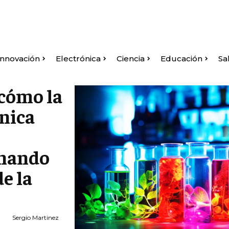
Innovación
Electrónica
Ciencia
Educación
Sa
cómo la
énica
onando
de la
Sergio Martinez
a