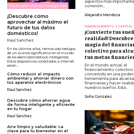
aspectos más importantes
conexión...
Electrodomésticos Inteligentes
Alejandro Mendoza
¡Descubre cómo
aprovechar al máximo el
FINANCIAMIENTO Y CAPITAL
futuro de tus datos
¡Convierte tus sue
domésticos!
realidad! Descubre
Raul Sanchez
magia del financi
En los últimos años, hemos sido testigos
colectivo para alc
de un avance significativo en el mundo
tus metas financie
de los electrodomésticos inteligentes.
Estos dispositivos conectados a internet
En el mundo actual, el
están...
financiamiento colectivo
Cómo reducir el impacto
convertido en una poder
ambiental y ahorrar dinero con
herramienta para alcanz
tus aparatos electrónicos
financieras y hacer reali
nuestros sueños. Esta...
Raul Sanchez
Sofia Gonzalez
Descubre cómo ahorrar agua
de forma inteligente y eficiente
en tu hogar
Raul Sanchez
Aire limpio y saludable: La
clave para tu bienestar en el