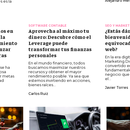
Alejandro Me
 es la
SOFTWARE CONTABLE
SEO Y MARKETI
ños en
Aprovecha al máximo tu
¿Estás dá
 la
dinero: Descubre cómo el
bienvenid
amiento
Leverage puede
equivocad
anzar
transformar tus finanzas
web?
ras
personales
En la era digit
Marketing Dig
En el mundo financiero, todos
convertido en
 se ha
buscamos maximizar nuestros
fundamentale
osa
recursos y obtener el mayor
negocio que
ar metas
rendimiento posible. Ya sea que
el...
dad
estemos invirtiendo en acciones,
bienes raíces...
Javier Torres
Carlos Ruiz