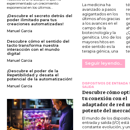
experimentado un crecimiento
La medicina ha
técnica que promete
exponencial en los últimos...
avanzado a pasos
revolucionar el
agigantados en los
tratamiento de
¡Descubre el secreto detrás del
últimos años gracias
enfermedades
poder ilimitado para tus
a los avances en el
genéticas hasta
creaciones automatizadas!
campo de la
ahora incurables.
Manuel Garcia
biotecnología y la
¿Qué es la terapia
genética. Uno de los
génica? La terapia
Descubre cómo el sentido del
mayores hitos en
génica es una
tacto transforma nuestra
este sentido es la
estrategia
interacción con el mundo
terapia génica, una
te
digital
Manuel Garcia
Seguir leyendo...
¡Descubre el poder de la
Repetibilidad y desata el
potencial de la automatización!
DISPOSITIVOS DE ENTRADA 
Manuel Garcia
SALIDA
Descubre cómo opt
tu conexión con el
adaptador de red 
potente del merca
El mundo de los dispositi
entrada y salida (I/O) está
constante evolución, y un