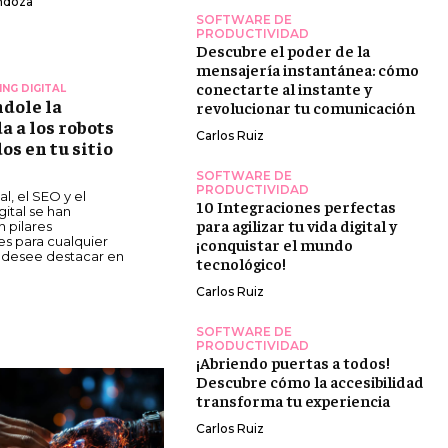
ndoza
SOFTWARE DE
PRODUCTIVIDAD
Descubre el poder de la
mensajería instantánea: cómo
conectarte al instante y
NG DIGITAL
ndole la
revolucionar tu comunicación
a a los robots
Carlos Ruiz
os en tu sitio
SOFTWARE DE
PRODUCTIVIDAD
al, el SEO y el
10 Integraciones perfectas
ital se han
para agilizar tu vida digital y
 pilares
s para cualquier
¡conquistar el mundo
 desee destacar en
tecnológico!
Carlos Ruiz
SOFTWARE DE
PRODUCTIVIDAD
¡Abriendo puertas a todos!
Descubre cómo la accesibilidad
transforma tu experiencia
Carlos Ruiz