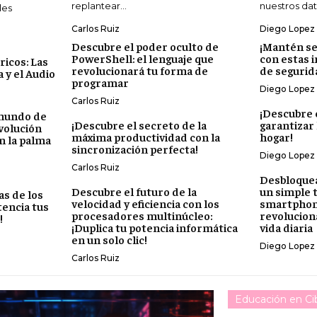
replantear...
nuestros dato
les
Carlos Ruiz
Diego Lopez
Descubre el poder oculto de
¡Mantén se
PowerShell: el lenguaje que
con estas 
icos: Las
revolucionará tu forma de
de segurid
 y el Audio
programar
Diego Lopez
Carlos Ruiz
¡Descubre 
 mundo de
¡Descubre el secreto de la
garantizar 
evolución
máxima productividad con la
hogar!
n la palma
sincronización perfecta!
Diego Lopez
Carlos Ruiz
Desbloquea
Descubre el futuro de la
un simple 
as de los
velocidad y eficiencia con los
smartphon
tencia tus
procesadores multinúcleo:
revolucion
!
¡Duplica tu potencia informática
vida diaria
en un solo clic!
Diego Lopez
Carlos Ruiz
Educación en Ci