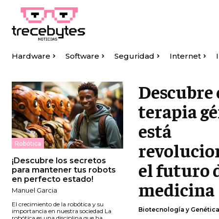
Hardware
Software
Seguridad
Internet
Descubre 
terapia g
está
revoluci
Robótica
¡Descubre los secretos
el futuro 
para mantener tus robots
en perfecto estado!
medicina
Manuel Garcia
El crecimiento de la robótica y su
Biotecnología y Genétic
importancia en nuestra sociedad La
robótica es una disciplina que ha