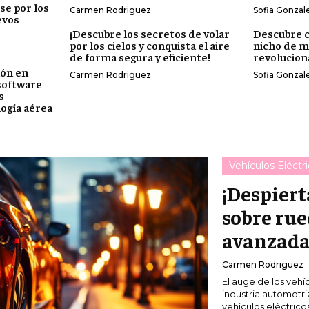
se por los
Carmen Rodriguez
Sofia Gonzal
evos
¡Descubre los secretos de volar
Descubre c
por los cielos y conquista el aire
nicho de m
de forma segura y eficiente!
revolucion
ión en
Carmen Rodriguez
Sofia Gonzal
 software
s
logía aérea
Vehículos Eléctr
¡Despiert
sobre rue
avanzada
Carmen Rodriguez
El auge de los vehíc
industria automotri
vehículos eléctrico