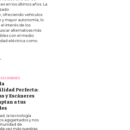
s en los últimos años. La
nzado
 ofreciendo vehículos
o y mayor autonomía, lo
l interés de los
scar alternativas más
ables con el medio
idad eléctrica como
.
 ESCÁNERES
la
lidad Perfecta:
s y Escáneres
aptan a tus
des
dad, la tecnología
os agigantados y nos
ortunidad de
ada vez más nuestras