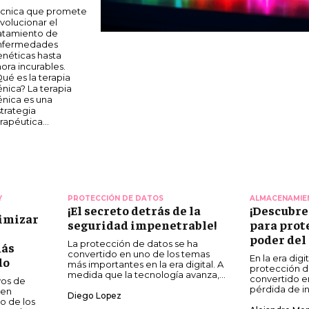
rapéutica...
Y
PROTECCIÓN DE DATOS
ALMACENAMIE
¡El secreto detrás de la
¡Descubre
imizar
seguridad impenetrable!
para prote
poder del
La protección de datos se ha
más
convertido en uno de los temas
En la era digi
do
más importantes en la era digital. A
protección d
medida que la tecnología avanza,...
convertido en
vos de
pérdida de in
 en
Diego Lopez
o de los