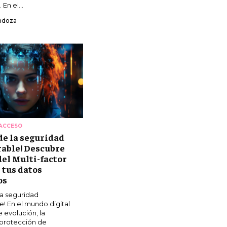
 En el...
ndoza
ACCESO
 de la seguridad
able! Descubre
del Multi-factor
 tus datos
os
la seguridad
! En el mundo digital
 evolución, la
 protección de