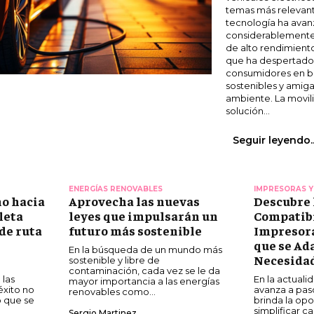
temas más relevante
tecnología ha ava
considerablemente,
de alto rendimient
que ha despertado e
consumidores en bu
sostenibles y amig
ambiente. La movil
solución...
Seguir leyendo..
ENERGÍAS RENOVABLES
IMPRESORAS Y
o hacia
Aprovecha las nuevas
Descubre 
leta
leyes que impulsarán un
Compatibi
 de ruta
futuro más sostenible
Impresora
que se Ad
En la búsqueda de un mundo más
Necesida
sostenible y libre de
contaminación, cada vez se le da
 las
En la actuali
mayor importancia a las energías
éxito no
avanza a pas
renovables como...
o que se
brinda la op
a
simplificar c
Sergio Martinez