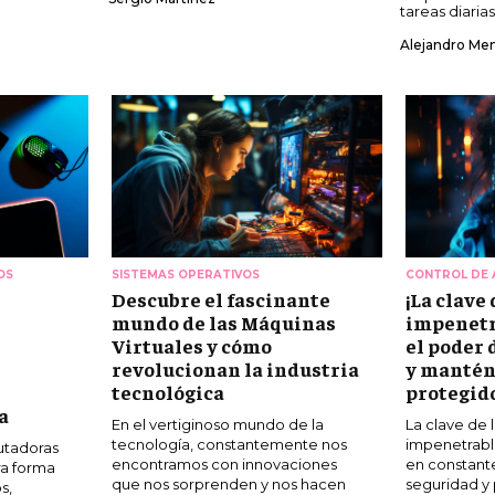
tareas diarias.
Alejandro Me
OS
SISTEMAS OPERATIVOS
CONTROL DE 
Descubre el fascinante
¡La clave
mundo de las Máquinas
impenetr
Virtuales y cómo
el poder 
revolucionan la industria
y mantén
tecnológica
protegid
a
En el vertiginoso mundo de la
La clave de 
tecnología, constantemente nos
impenetrable
utadoras
encontramos con innovaciones
en constante
ra forma
que nos sorprenden y nos hacen
seguridad y
s,