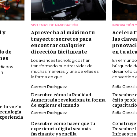
SISTEMAS DE NAVEGACIÓN
INNOVACIÓN 
d y
Aprovecha al máximo tu
Acelera t
trayecto: secretos para
las claves
l
encontrar cualquier
¡Innovaci
o de
dirección fácilmente
en tu alc
ones
Los avances tecnológicos han
En el mundo 
transformado nuestras vidas de
búsqueda de 
diados
muchas maneras, y una de ellas es
desarrollo c
an
la forma en que...
convertido e
Carmen Rodriguez
Sofia Gonzal
Descubre cómo la Realidad
Descubre c
Aumentada revoluciona tu forma
éxito profe
de explorar el mundo
capacitaci
e tu vuelo
tecnología
Carmen Rodriguez
Sofia Gonzal
xperiencia
Descubre cómo hacer que tu
Construyen
experiencia digital sea más
Descubre la
fascinante y sencilla
Infraestr