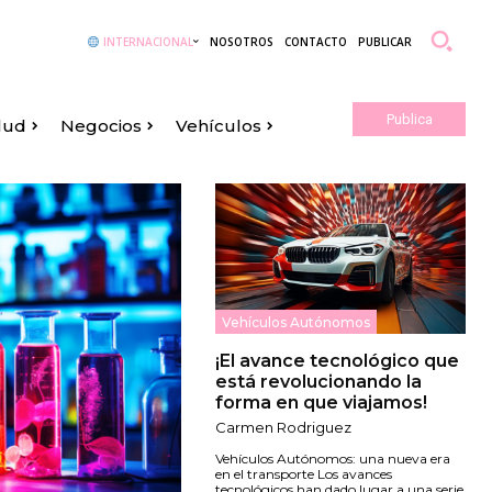
INTERNACIONAL
NOSOTROS
CONTACTO
PUBLICAR
Publica
lud
Negocios
Vehículos
Aquí
Vehículos Autónomos
¡El avance tecnológico que
está revolucionando la
forma en que viajamos!
Carmen Rodriguez
Vehículos Autónomos: una nueva era
en el transporte Los avances
tecnológicos han dado lugar a una serie