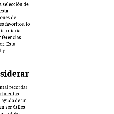
a selección de
esta
lones de
s favoritos, lo
ica diaria.
nferencias
or. Esta
l y
siderar
ental recordar
erimentas
a ayuda de un
en ser útiles
mpre debes