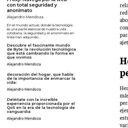
rel
con total seguridad y
anonimato
red
Alejandro Mendoza
abo
En el mundo actual, donde la tecnología
con
es una parte esencial de nuestra vida
cotidiana, la seguridad y el anonimato en
par
línea han adquirido...
aje
Descubre el fascinante mundo
de Byte: la revolución tecnológica
que está cambiando la forma en
H
que vivimos
Alejandro Mendoza
p
decoración del hogar, que hable
de la importancia de enmarcar la
vida:
Hea
Alejandro Mendoza
más
Deléitate con la increíble
per
experiencia proporcionada por el
QoS en la era de la tecnología de
eje
vanguardia
est
Alejandro Mendoza
var