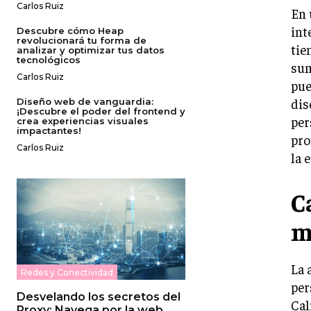
Carlos Ruiz
En 
int
Descubre cómo Heap
revolucionará tu forma de
tie
analizar y optimizar tus datos
tecnológicos
sum
Carlos Ruiz
pue
dis
Diseño web de vanguardia:
¡Descubre el poder del frontend y
per
crea experiencias visuales
impactantes!
pro
Carlos Ruiz
la e
C
m
La 
Redes y Conectividad
per
Desvelando los secretos del
Cal
Proxy: Navega por la web