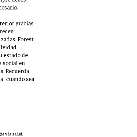
cesario.
terior gracias
frecen
izadas. Forest
ividad,
u estado de
 social en
as. Recuerda
tal cuando sea
a y la salud.