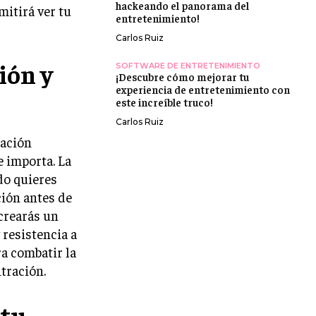
hackeando el panorama del
itirá ver tu
entretenimiento!
Carlos Ruiz
ión y
SOFTWARE DE ENTRETENIMIENTO
¡Descubre cómo mejorar tu
experiencia de entretenimiento con
este increíble truco!
Carlos Ruiz
cación
e importa. La
do quieres
ción antes de
crearás un
resistencia a
ra combatir la
tración.
 tu