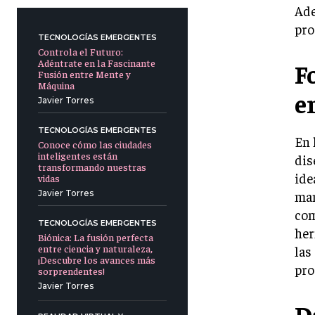
Ade
pro
TECNOLOGÍAS EMERGENTES
Controla el Futuro:
Adéntrate en la Fascinante
F
Fusión entre Mente y
Máquina
e
Javier Torres
TECNOLOGÍAS EMERGENTES
En 
Conoce cómo las ciudades
inteligentes están
dis
transformando nuestras
ide
vidas
man
Javier Torres
com
TECNOLOGÍAS EMERGENTES
her
Biónica: La fusión perfecta
entre ciencia y naturaleza,
las
¡Descubre los avances más
pro
sorprendentes!
Javier Torres
D