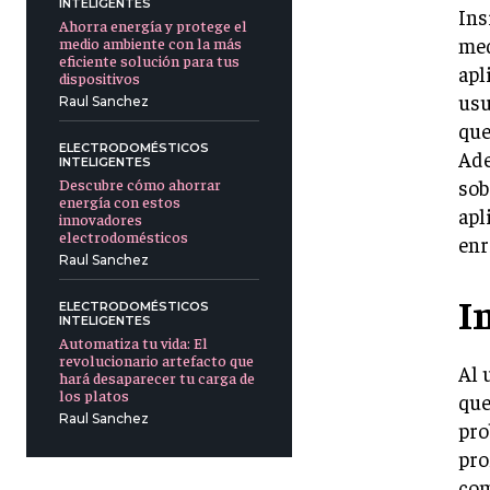
INTELIGENTES
Ins
Ahorra energía y protege el
med
medio ambiente con la más
eficiente solución para tus
apl
dispositivos
usu
Raul Sanchez
que
ELECTRODOMÉSTICOS
Ade
INTELIGENTES
sob
Descubre cómo ahorrar
energía con estos
apl
innovadores
electrodomésticos
enr
Raul Sanchez
I
ELECTRODOMÉSTICOS
INTELIGENTES
Automatiza tu vida: El
revolucionario artefacto que
Al 
hará desaparecer tu carga de
los platos
que
Raul Sanchez
pro
pro
com