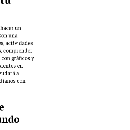
 hacer un
 Con una
es, actividades
es, comprender
 con gráficos y
sientes en
yudará a
idianos con
e
undo