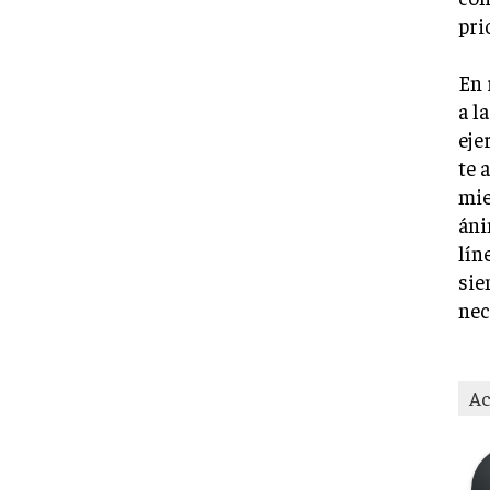
pri
En 
a l
eje
te 
mie
áni
lín
sie
nec
Ac