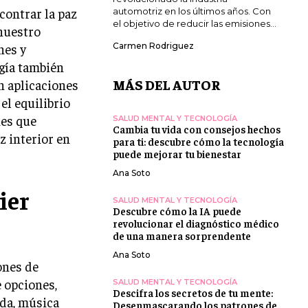
contrar la paz
automotriz en los últimos años. Con
el objetivo de reducir las emisiones...
 nuestro
nes y
Carmen Rodriguez
ogía también
MÁS DEL AUTOR
n aplicaciones
el equilibrio
nes que
SALUD MENTAL Y TECNOLOGÍA
Cambia tu vida con consejos hechos
z interior en
para ti: descubre cómo la tecnología
puede mejorar tu bienestar
Ana Soto
ier
SALUD MENTAL Y TECNOLOGÍA
Descubre cómo la IA puede
revolucionar el diagnóstico médico
de una manera sorprendente
Ana Soto
ones de
 opciones,
SALUD MENTAL Y TECNOLOGÍA
Descifra los secretos de tu mente:
ada, música
Desenmascarando los patrones de