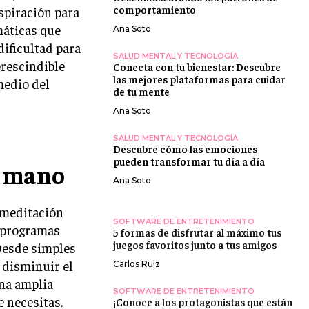
comportamiento
spiración para
máticas que
Ana Soto
dificultad para
SALUD MENTAL Y TECNOLOGÍA
prescindible
Conecta con tu bienestar: Descubre
las mejores plataformas para cuidar
medio del
de tu mente
Ana Soto
SALUD MENTAL Y TECNOLOGÍA
Descubre cómo las emociones
pueden transformar tu día a día
u mano
Ana Soto
 meditación
SOFTWARE DE ENTRETENIMIENTO
s programas
5 formas de disfrutar al máximo tus
juegos favoritos junto a tus amigos
Desde simples
 disminuir el
Carlos Ruiz
una amplia
SOFTWARE DE ENTRETENIMIENTO
e necesitas.
¡Conoce a los protagonistas que están