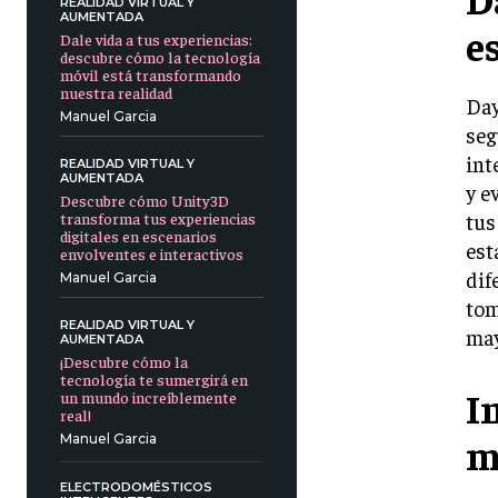
REALIDAD VIRTUAL Y
AUMENTADA
e
Dale vida a tus experiencias:
descubre cómo la tecnología
móvil está transformando
nuestra realidad
Day
Manuel Garcia
seg
int
REALIDAD VIRTUAL Y
AUMENTADA
y e
Descubre cómo Unity3D
tus
transforma tus experiencias
digitales en escenarios
est
envolventes e interactivos
dif
Manuel Garcia
tom
REALIDAD VIRTUAL Y
may
AUMENTADA
¡Descubre cómo la
tecnología te sumergirá en
I
un mundo increíblemente
real!
m
Manuel Garcia
ELECTRODOMÉSTICOS