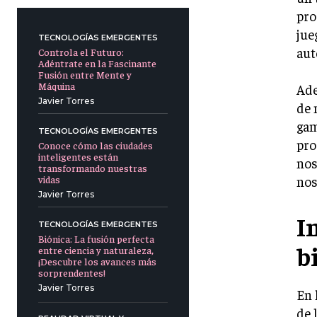
pro
jue
TECNOLOGÍAS EMERGENTES
aut
Controla el Futuro:
Adéntrate en la Fascinante
Fusión entre Mente y
Máquina
Ade
Javier Torres
de 
gam
TECNOLOGÍAS EMERGENTES
pro
Conoce cómo las ciudades
inteligentes están
nos
transformando nuestras
vidas
nos
Javier Torres
I
TECNOLOGÍAS EMERGENTES
Biónica: La fusión perfecta
b
entre ciencia y naturaleza,
¡Descubre los avances más
sorprendentes!
Javier Torres
En 
de 