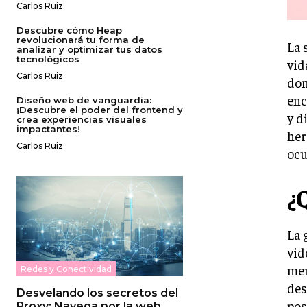
Carlos Ruiz
Descubre cómo Heap
revolucionará tu forma de
La 
analizar y optimizar tus datos
tecnológicos
vid
Carlos Ruiz
don
enc
Diseño web de vanguardia:
¡Descubre el poder del frontend y
y d
crea experiencias visuales
impactantes!
her
Carlos Ruiz
ocu
¿
La 
vid
men
Redes y Conectividad
des
Desvelando los secretos del
pos
Proxy: Navega por la web