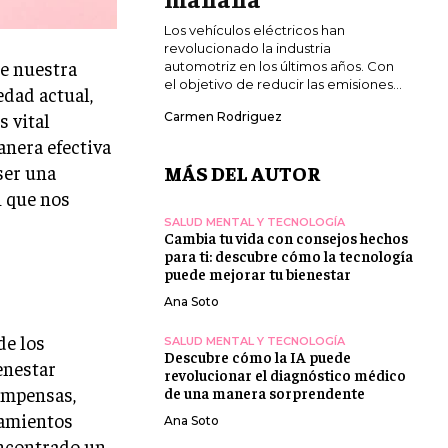
Los vehículos eléctricos han
revolucionado la industria
de nuestra
automotriz en los últimos años. Con
el objetivo de reducir las emisiones...
edad actual,
s vital
Carmen Rodriguez
nera efectiva
ser una
MÁS DEL AUTOR
n que nos
SALUD MENTAL Y TECNOLOGÍA
Cambia tu vida con consejos hechos
para ti: descubre cómo la tecnología
puede mejorar tu bienestar
Ana Soto
de los
SALUD MENTAL Y TECNOLOGÍA
Descubre cómo la IA puede
enestar
revolucionar el diagnóstico médico
ompensas,
de una manera sorprendente
tamientos
Ana Soto
encontrado un