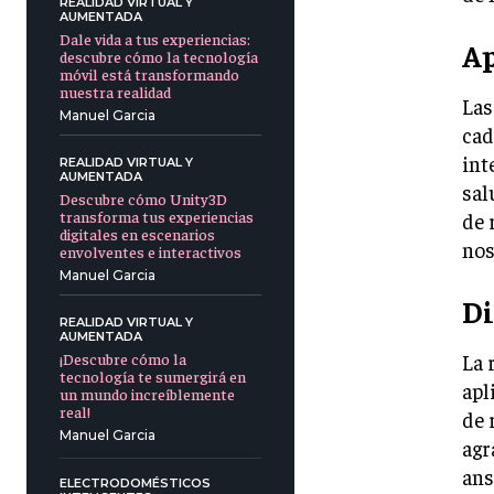
REALIDAD VIRTUAL Y
AUMENTADA
Dale vida a tus experiencias:
Ap
descubre cómo la tecnología
móvil está transformando
nuestra realidad
Las
Manuel Garcia
cad
int
REALIDAD VIRTUAL Y
AUMENTADA
sal
Descubre cómo Unity3D
transforma tus experiencias
de 
digitales en escenarios
nos
envolventes e interactivos
Manuel Garcia
Di
REALIDAD VIRTUAL Y
AUMENTADA
¡Descubre cómo la
La 
tecnología te sumergirá en
apl
un mundo increíblemente
real!
de 
Manuel Garcia
agr
ans
ELECTRODOMÉSTICOS