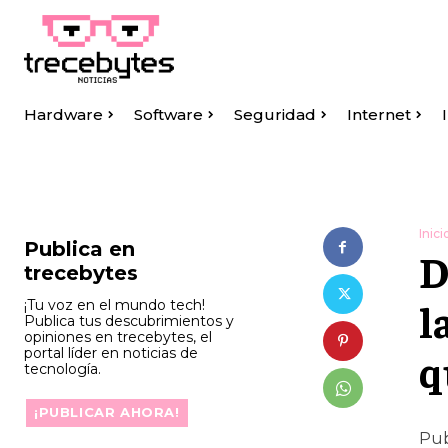
Hardware
Software
Seguridad
Internet
Inici
Publica en
D
trecebytes
l
¡Tu voz en el mundo tech!
Publica tus descubrimientos y
opiniones en trecebytes, el
portal líder en noticias de
q
tecnología.
¡PUBLICAR AHORA!
Pub