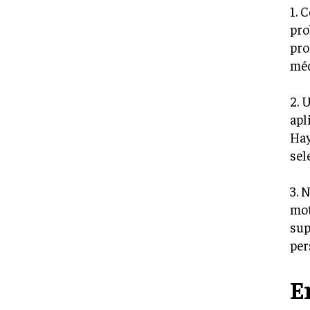
1. 
pro
pro
méd
2. 
apl
Hay
sel
3. 
mot
sup
per
E