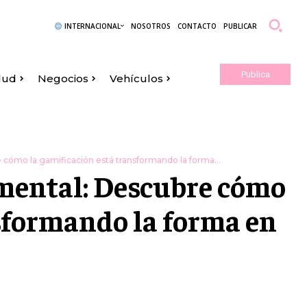
INTERNACIONAL
NOSOTROS
CONTACTO
PUBLICAR
Publica
lud
Negocios
Vehículos
Aquí
cómo la gamificación está transformando la forma...
mental: Descubre cómo
nsformando la forma en