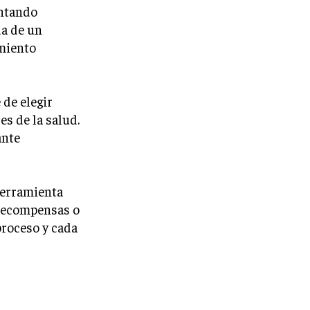
entando
da de un
amiento
 de elegir
s de la salud.
ante
herramienta
 recompensas o
proceso y cada