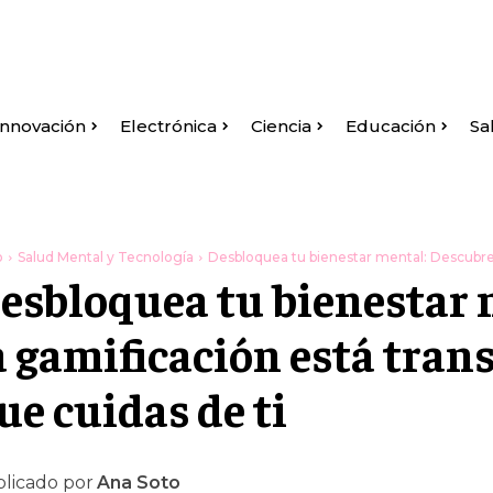
Innovación
Electrónica
Ciencia
Educación
Sa
o
Salud Mental y Tecnología
Desbloquea tu bienestar mental: Descubre 
esbloquea tu bienestar 
a gamificación está tra
ue cuidas de ti
licado por
Ana Soto