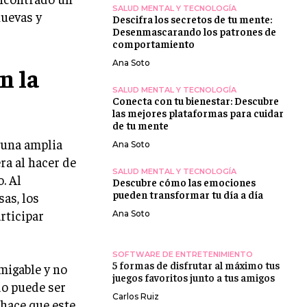
SALUD MENTAL Y TECNOLOGÍA
nuevas y
Descifra los secretos de tu mente:
Desenmascarando los patrones de
comportamiento
Ana Soto
n la
SALUD MENTAL Y TECNOLOGÍA
Conecta con tu bienestar: Descubre
las mejores plataformas para cuidar
de tu mente
 una amplia
Ana Soto
ra al hacer de
SALUD MENTAL Y TECNOLOGÍA
. Al
Descubre cómo las emociones
pueden transformar tu día a día
as, los
rticipar
Ana Soto
SOFTWARE DE ENTRETENIMIENTO
5 formas de disfrutar al máximo tus
migable y no
juegos favoritos junto a tus amigos
do puede ser
Carlos Ruiz
 hace que este