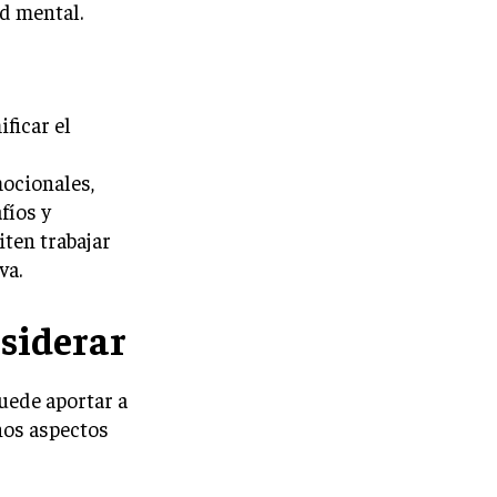
d mental.
ficar el
ocionales,
fíos y
iten trabajar
va.
siderar
uede aportar a
nos aspectos