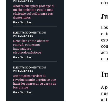
INTELIGENTES
ofr
Ahorra energía y protege el
medio ambiente con la más
eficiente solución para tus
Ju
dispositivos
Raul Sanchez
Los
cui
ELECTRODOMÉSTICOS
INTELIGENTES
esp
Descubre cómo ahorrar
energía con estos
com
innovadores
act
electrodomésticos
Raul Sanchez
en 
ELECTRODOMÉSTICOS
I
INTELIGENTES
Automatiza tu vida: El
revolucionario artefacto que
hará desaparecer tu carga de
A p
los platos
nue
Raul Sanchez
ant