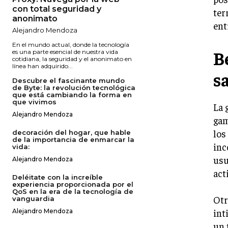
con total seguridad y
ter
anonimato
ent
Alejandro Mendoza
En el mundo actual, donde la tecnología
B
es una parte esencial de nuestra vida
cotidiana, la seguridad y el anonimato en
línea han adquirido...
s
Descubre el fascinante mundo
de Byte: la revolución tecnológica
que está cambiando la forma en
que vivimos
La 
Alejandro Mendoza
gam
los
decoración del hogar, que hable
de la importancia de enmarcar la
inc
vida:
usu
Alejandro Mendoza
act
Deléitate con la increíble
experiencia proporcionada por el
QoS en la era de la tecnología de
Otr
vanguardia
int
Alejandro Mendoza
un 