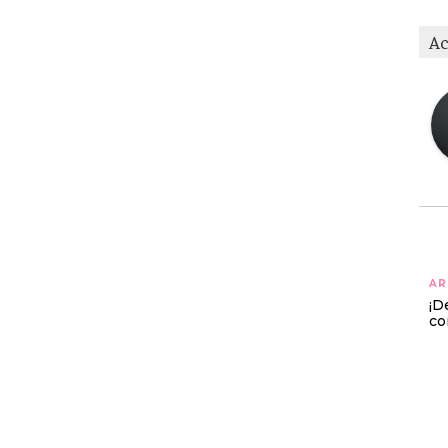
Ac
AR
¡D
co