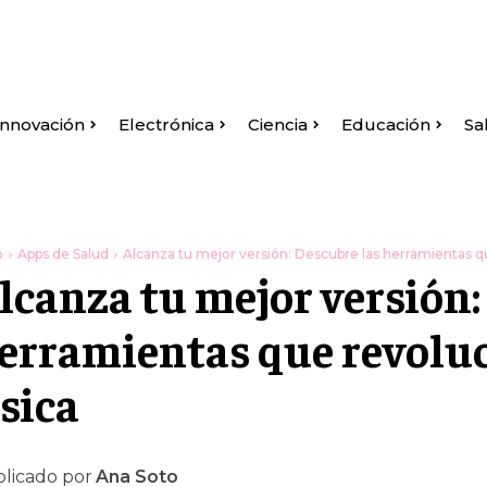
Innovación
Electrónica
Ciencia
Educación
Sa
o
Apps de Salud
Alcanza tu mejor versión: Descubre las herramientas que
lcanza tu mejor versión:
erramientas que revoluc
ísica
licado por
Ana Soto