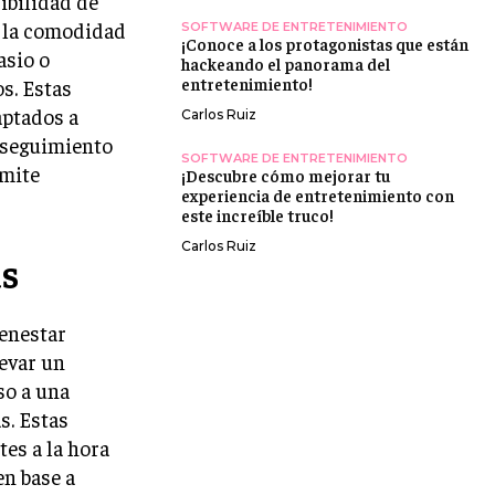
ibilidad de
e la comodidad
SOFTWARE DE ENTRETENIMIENTO
¡Conoce a los protagonistas que están
asio o
hackeando el panorama del
entretenimiento!
s. Estas
aptados a
Carlos Ruiz
, seguimiento
SOFTWARE DE ENTRETENIMIENTO
rmite
¡Descubre cómo mejorar tu
experiencia de entretenimiento con
este increíble truco!
Carlos Ruiz
as
ienestar
levar un
so a una
s. Estas
es a la hora
n base a