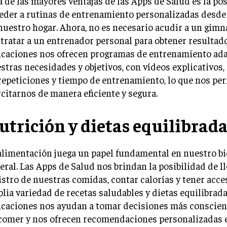
 de las mayores ventajas de las Apps de Salud es la pos
eder a rutinas de entrenamiento personalizadas desd
nuestro hogar. Ahora, no es necesario acudir a un gimn
tratar a un entrenador personal para obtener resultado
icaciones nos ofrecen programas de entrenamiento ad
stras necesidades y objetivos, con vídeos explicativos
repeticiones y tiempo de entrenamiento, lo que nos pe
rcitarnos de manera eficiente y segura.
utrición y dietas equilibrad
alimentación juega un papel fundamental en nuestro b
eral. Las Apps de Salud nos brindan la posibilidad de l
istro de nuestras comidas, contar calorías y tener acce
lia variedad de recetas saludables y dietas equilibrada
icaciones nos ayudan a tomar decisiones más conscient
comer y nos ofrecen recomendaciones personalizadas e