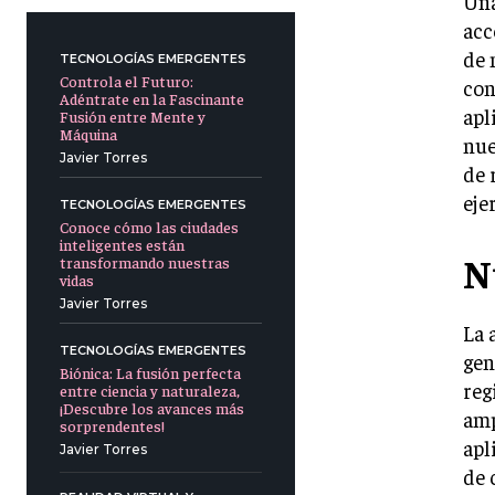
Una
acc
de 
TECNOLOGÍAS EMERGENTES
Controla el Futuro:
con
Adéntrate en la Fascinante
apl
Fusión entre Mente y
Máquina
nue
Javier Torres
de 
eje
TECNOLOGÍAS EMERGENTES
Conoce cómo las ciudades
inteligentes están
N
transformando nuestras
vidas
Javier Torres
La 
TECNOLOGÍAS EMERGENTES
gen
Biónica: La fusión perfecta
reg
entre ciencia y naturaleza,
¡Descubre los avances más
amp
sorprendentes!
apl
Javier Torres
de 