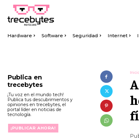
Hardware
Software
Seguridad
Internet
Inici
Publica en
A
trecebytes
h
¡Tu voz en el mundo tech!
Publica tus descubrimientos y
opiniones en trecebytes, el
portal líder en noticias de
f
tecnología.
¡PUBLICAR AHORA!
Pub