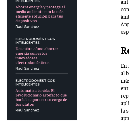
ant
INTELIGENTES
Ahorra energía y protege el
con
medio ambiente con la más
ámb
eficiente solución para tus
dispositivos
App
Raul Sanchez
esp
ELECTRODOMÉSTICOS
INTELIGENTES
R
Descubre cómo ahorrar
energía con estos
innovadores
electrodomésticos
En 
Raul Sanchez
al 
más
ELECTRODOMÉSTICOS
INTELIGENTES
ent
Automatiza tu vida: El
rep
revolucionario artefacto que
hará desaparecer tu carga de
apl
los platos
la 
Raul Sanchez
app