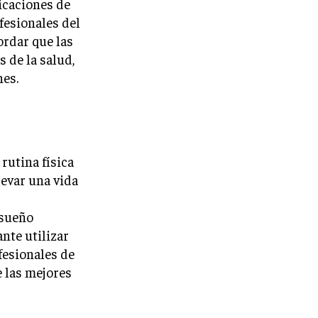
licaciones de
fesionales del
ordar que las
 de la salud,
nes.
rutina física
levar una vida
 sueño
nte utilizar
fesionales de
 las mejores