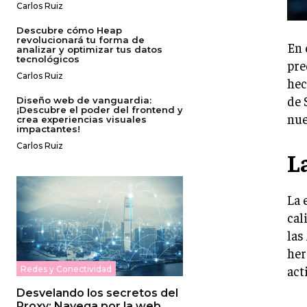
Carlos Ruiz
Descubre cómo Heap
revolucionará tu forma de
En 
analizar y optimizar tus datos
tecnológicos
pre
Carlos Ruiz
hec
de 
Diseño web de vanguardia:
¡Descubre el poder del frontend y
nue
crea experiencias visuales
impactantes!
Carlos Ruiz
L
La 
cal
las
her
act
Redes y Conectividad
Desvelando los secretos del
Proxy: Navega por la web