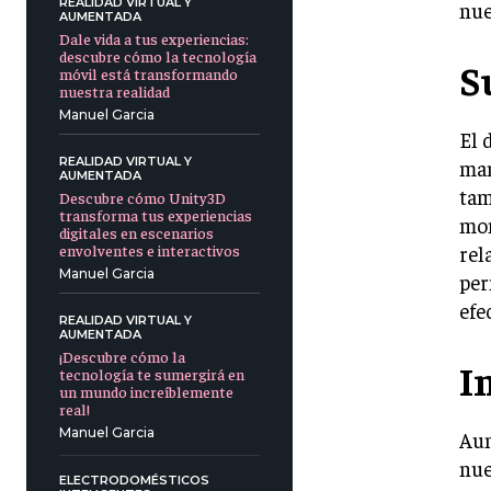
REALIDAD VIRTUAL Y
nue
AUMENTADA
Dale vida a tus experiencias:
descubre cómo la tecnología
S
móvil está transformando
nuestra realidad
Manuel Garcia
El 
REALIDAD VIRTUAL Y
man
AUMENTADA
tam
Descubre cómo Unity3D
transforma tus experiencias
mon
digitales en escenarios
rel
envolventes e interactivos
Manuel Garcia
per
efe
REALIDAD VIRTUAL Y
AUMENTADA
¡Descubre cómo la
I
tecnología te sumergirá en
un mundo increíblemente
real!
Manuel Garcia
Aun
nue
ELECTRODOMÉSTICOS