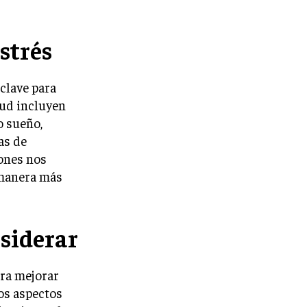
strés
clave para
lud incluyen
o sueño,
as de
iones nos
 manera más
siderar
ra mejorar
nos aspectos