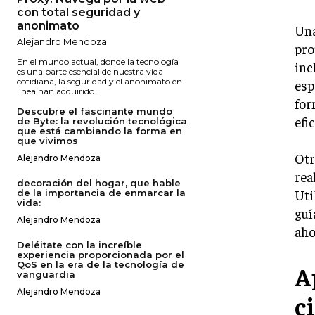
con total seguridad y
anonimato
Una
Alejandro Mendoza
pro
En el mundo actual, donde la tecnología
inc
es una parte esencial de nuestra vida
cotidiana, la seguridad y el anonimato en
esp
línea han adquirido...
for
Descubre el fascinante mundo
efi
de Byte: la revolución tecnológica
que está cambiando la forma en
que vivimos
Otr
Alejandro Mendoza
rea
decoración del hogar, que hable
Uti
de la importancia de enmarcar la
vida:
guí
Alejandro Mendoza
aho
Deléitate con la increíble
experiencia proporcionada por el
QoS en la era de la tecnología de
A
vanguardia
Alejandro Mendoza
c