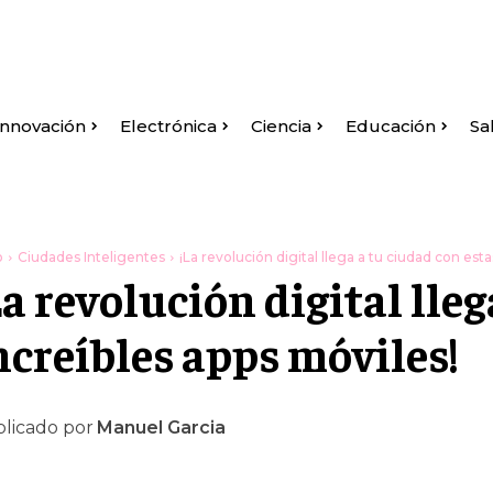
Innovación
Electrónica
Ciencia
Educación
Sa
o
Ciudades Inteligentes
¡La revolución digital llega a tu ciudad con esta
La revolución digital lle
ncreíbles apps móviles!
licado por
Manuel Garcia