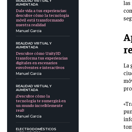
REALIDAD VIRTUAL Y
las
AUMENTADA
com
Dale vida a tus experiencias:
descubre cómo la tecnología
seg
móvil está transformando
nuestra realidad
Manuel Garcia
A
REALIDAD VIRTUAL Y
r
AUMENTADA
Descubre cómo Unity3D
transforma tus experiencias
digitales en escenarios
La 
envolventes e interactivos
ciu
Manuel Garcia
móv
REALIDAD VIRTUAL Y
pro
AUMENTADA
¡Descubre cómo la
tecnología te sumergirá en
«Tr
un mundo increíblemente
real!
pun
Manuel Garcia
inf
tom
ELECTRODOMÉSTICOS