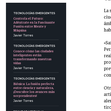
La 
TECNOLOGÍAS EMERGENTES
ciu
Controla el Futuro:
Adéntrate en la Fascinante
ámb
Fusión entre Mente y
hab
Máquina
Javier Torres
«Sa
TECNOLOGÍAS EMERGENTES
Per
Conoce cómo las ciudades
rea
inteligentes están
transformando nuestras
pro
vidas
pre
Javier Torres
con
TECNOLOGÍAS EMERGENTES
Biónica: La fusión perfecta
Otr
entre ciencia y naturaleza,
¡Descubre los avances más
art
sorprendentes!
ale
Javier Torres
tir