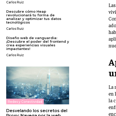
Carlos Ruiz
Las
viv
Descubre cómo Heap
revolucionará tu forma de
Con
analizar y optimizar tus datos
tecnológicos
ado
Carlos Ruiz
hab
apl
Diseño web de vanguardia:
¡Descubre el poder del frontend y
nue
crea experiencias visuales
impactantes!
Carlos Ruiz
A
u
La 
en 
la 
Redes y Conectividad
enf
Desvelando los secretos del
enc
Proxy: Navega por la web