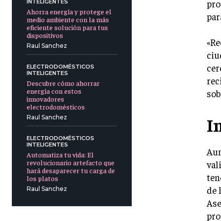
pro
INTELIGENTES
Ahorra energía y protege el
par
medio ambiente con la más
eficiente solución para tus
dispositivos
«Re
Raul Sanchez
ciu
cer
ELECTRODOMÉSTICOS
INTELIGENTES
rec
Descubre cómo ahorrar
energía con estos
sob
innovadores
electrodomésticos
I
Raul Sanchez
ELECTRODOMÉSTICOS
INTELIGENTES
Aun
Automatiza tu vida: El
revolucionario artefacto que
val
hará desaparecer tu carga de
ten
los platos
de 
Raul Sanchez
Ase
pro