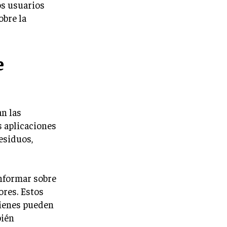
os usuarios
obre la
e
an las
s aplicaciones
esiduos,
informar sobre
ores. Estos
uienes pueden
bién