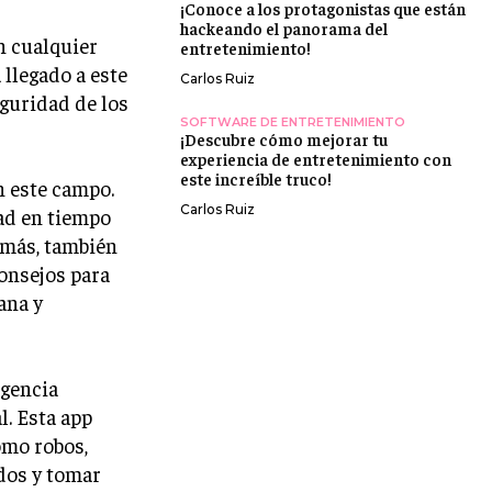
¡Conoce a los protagonistas que están
hackeando el panorama del
n cualquier
entretenimiento!
 llegado a este
Carlos Ruiz
guridad de los
SOFTWARE DE ENTRETENIMIENTO
¡Descubre cómo mejorar tu
experiencia de entretenimiento con
este increíble truco!
n este campo.
Carlos Ruiz
ad en tiempo
emás, también
onsejos para
ana y
igencia
l. Esta app
omo robos,
dos y tomar