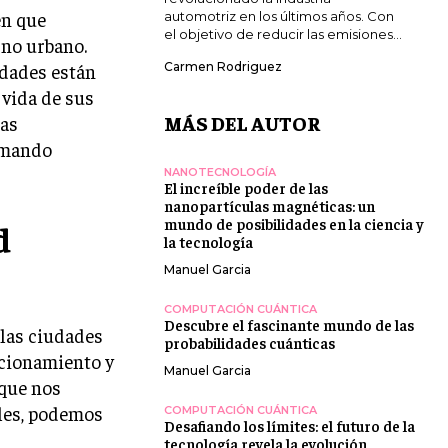
en que
automotriz en los últimos años. Con
el objetivo de reducir las emisiones...
rno urbano.
udades están
Carmen Rodriguez
 vida de sus
MÁS DEL AUTOR
las
rmando
NANOTECNOLOGÍA
El increíble poder de las
nanopartículas magnéticas: un
mundo de posibilidades en la ciencia y
d
la tecnología
Manuel Garcia
COMPUTACIÓN CUÁNTICA
Descubre el fascinante mundo de las
 las ciudades
probabilidades cuánticas
tacionamiento y
Manuel Garcia
 que nos
iles, podemos
COMPUTACIÓN CUÁNTICA
Desafiando los límites: el futuro de la
tecnología revela la evolución