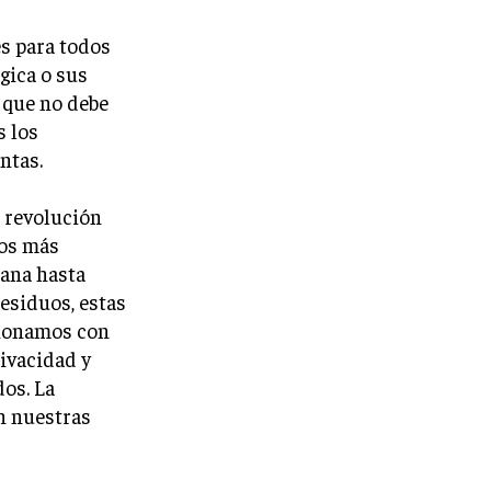
es para todos
gica o sus
 que no debe
s los
ntas.
 revolución
nos más
bana hasta
esiduos, estas
cionamos con
rivacidad y
dos. La
n nuestras