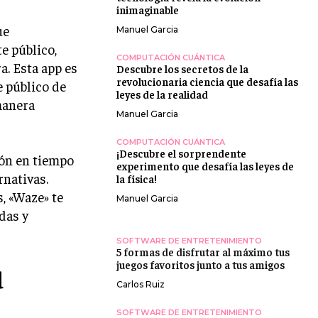
inimaginable
ue
Manuel Garcia
e público,
COMPUTACIÓN CUÁNTICA
a. Esta app es
Descubre los secretos de la
revolucionaria ciencia que desafía las
e público de
leyes de la realidad
 manera
Manuel Garcia
COMPUTACIÓN CUÁNTICA
¡Descubre el sorprendente
ión en tiempo
experimento que desafía las leyes de
rnativas.
la física!
, «Waze» te
Manuel Garcia
das y
SOFTWARE DE ENTRETENIMIENTO
5 formas de disfrutar al máximo tus
juegos favoritos junto a tus amigos
d
Carlos Ruiz
SOFTWARE DE ENTRETENIMIENTO