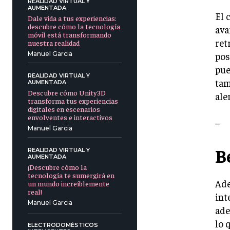
REALIDAD VIRTUAL Y
AUMENTADA
El 
Dale vida a tus experiencias:
descubre cómo la tecnología
ava
móvil está transformando
ret
nuestra realidad
pos
Manuel Garcia
pue
REALIDAD VIRTUAL Y
tam
AUMENTADA
Descubre cómo Unity3D
ale
transforma tus experiencias
digitales en escenarios
envolventes e interactivos
–
Manuel Garcia
B
REALIDAD VIRTUAL Y
AUMENTADA
¡Descubre cómo la
tecnología te sumergirá en
Ade
un mundo increíblemente
real!
int
Manuel Garcia
ade
lo 
ELECTRODOMÉSTICOS