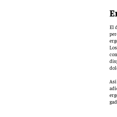
E
El 
per
erg
Los
con
dis
dol
Así
adi
erg
gad