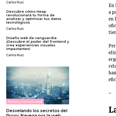
Carlos Ruiz
En 
a p
Descubre cómo Heap
revolucionará tu forma de
en 
analizar y optimizar tus datos
tecnológicos
ofi
Carlos Ruiz
tie
Diseño web de vanguardia:
¡Descubre el poder del frontend y
Per
crea experiencias visuales
impactantes!
eli
Carlos Ruiz
erg
rel
han
efi
–
Redes y Conectividad
L
Desvelando los secretos del
Proxy: Navega por la web