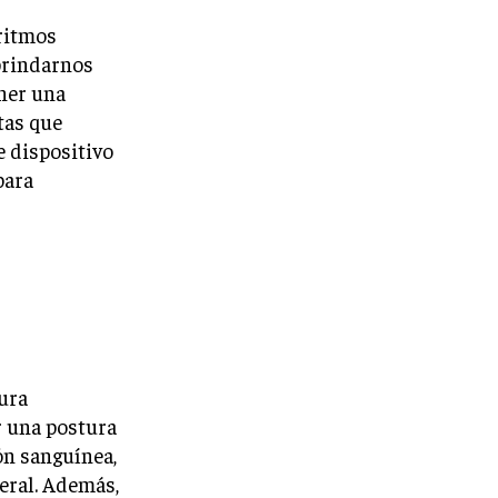
oritmos
 brindarnos
ner una
tas que
e dispositivo
para
tura
r una postura
ón sanguínea,
eral. Además,