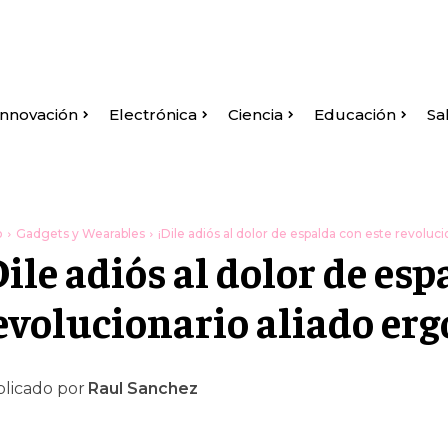
Innovación
Electrónica
Ciencia
Educación
Sa
o
Gadgets y Wearables
¡Dile adiós al dolor de espalda con este revoluc
Dile adiós al dolor de esp
evolucionario aliado er
licado por
Raul Sanchez