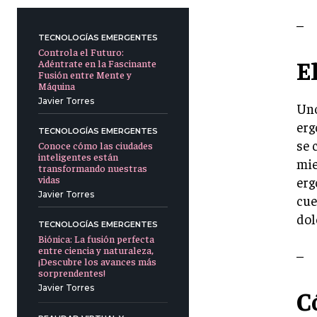
–
TECNOLOGÍAS EMERGENTES
Controla el Futuro:
E
Adéntrate en la Fascinante
Fusión entre Mente y
Máquina
Javier Torres
Uno
erg
TECNOLOGÍAS EMERGENTES
se 
Conoce cómo las ciudades
inteligentes están
mie
transformando nuestras
vidas
erg
Javier Torres
cue
dol
TECNOLOGÍAS EMERGENTES
Biónica: La fusión perfecta
entre ciencia y naturaleza,
–
¡Descubre los avances más
sorprendentes!
Javier Torres
C