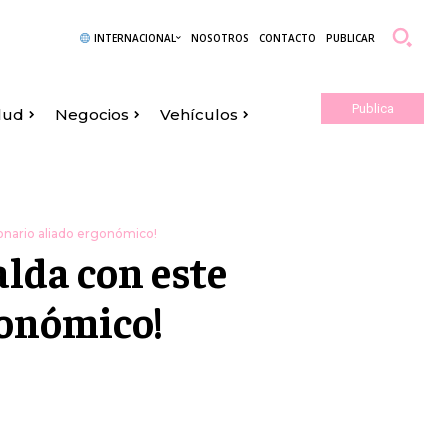
INTERNACIONAL
NOSOTROS
CONTACTO
PUBLICAR
Publica
lud
Negocios
Vehículos
Aquí
ionario aliado ergonómico!
alda con este
gonómico!