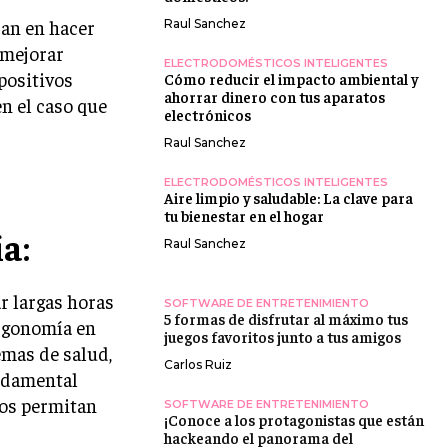
can en hacer
Raul Sanchez
 mejorar
ELECTRODOMÉSTICOS INTELIGENTES
positivos
Cómo reducir el impacto ambiental y
ahorrar dinero con tus aparatos
en el caso que
electrónicos
Raul Sanchez
ELECTRODOMÉSTICOS INTELIGENTES
Aire limpio y saludable: La clave para
tu bienestar en el hogar
a:
Raul Sanchez
r largas horas
SOFTWARE DE ENTRETENIMIENTO
5 formas de disfrutar al máximo tus
ergonomía en
juegos favoritos junto a tus amigos
emas de salud,
Carlos Ruiz
undamental
nos permitan
SOFTWARE DE ENTRETENIMIENTO
¡Conoce a los protagonistas que están
hackeando el panorama del