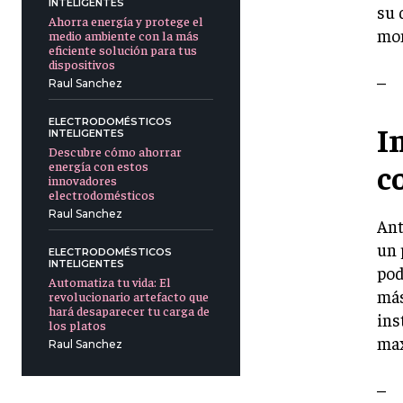
INTELIGENTES
su 
Ahorra energía y protege el
mom
medio ambiente con la más
eficiente solución para tus
dispositivos
–
Raul Sanchez
ELECTRODOMÉSTICOS
I
INTELIGENTES
Descubre cómo ahorrar
c
energía con estos
innovadores
electrodomésticos
Raul Sanchez
Ant
un 
ELECTRODOMÉSTICOS
INTELIGENTES
pod
Automatiza tu vida: El
más
revolucionario artefacto que
hará desaparecer tu carga de
ins
los platos
max
Raul Sanchez
–