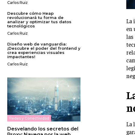
Carlos Ruiz
Descubre cómo Heap
revolucionará tu forma de
La 
analizar y optimizar tus datos
tecnológicos
en 
Carlos Ruiz
las
tec
Diseño web de vanguardia:
¡Descubre el poder del frontend y
rel
crea experiencias visuales
impactantes!
cam
Carlos Ruiz
leg
neg
L
n
Redes y Conectividad
La 
Desvelando los secretos del
gar
Proxy: Navega por la web