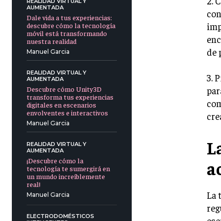
2. 
REALIDAD VIRTUAL Y
AUMENTADA
con
Dale vida a tus experiencias:
imp
descubre cómo la tecnología
móvil está transformando
enc
nuestra realidad
de 
Manuel Garcia
REALIDAD VIRTUAL Y
3. 
AUMENTADA
par
Descubre cómo Unity3D
transforma tus experiencias
com
digitales en escenarios
envolventes e interactivos
cre
Manuel Garcia
L
REALIDAD VIRTUAL Y
AUMENTADA
¡Descubre cómo la
a
tecnología te sumergirá en
un mundo increíblemente
real!
La 
Manuel Garcia
reg
ELECTRODOMÉSTICOS
ese