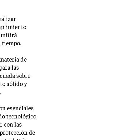
ealizar
umplimiento
rmitirá
a tiempo.
 materia de
para las
ecuada sobre
to sólido y
.
son esenciales
ndo tecnológico
r con las
 protección de