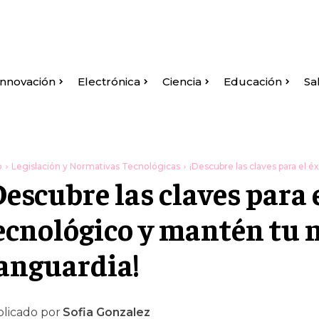
Innovación
Electrónica
Ciencia
Educación
Sa
o
Legislación y Normativas Tecnológicas
¡Descubre las claves para el 
Descubre las claves para 
ecnológico y mantén tu n
anguardia!
licado por
Sofia Gonzalez