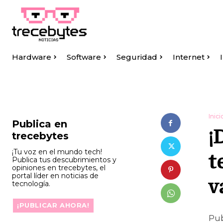
Hardware
Software
Seguridad
Internet
Inici
Publica en
¡
trecebytes
t
¡Tu voz en el mundo tech!
Publica tus descubrimientos y
opiniones en trecebytes, el
portal líder en noticias de
v
tecnología.
¡PUBLICAR AHORA!
Pub