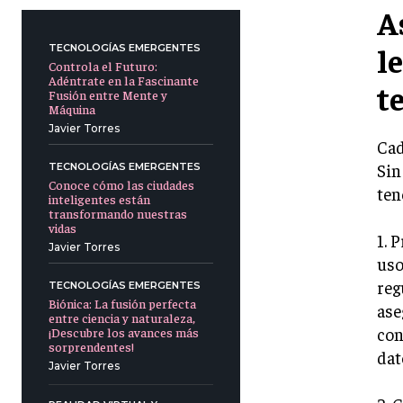
A
l
TECNOLOGÍAS EMERGENTES
Controla el Futuro:
Adéntrate en la Fascinante
t
Fusión entre Mente y
Máquina
Javier Torres
Cad
Sin
TECNOLOGÍAS EMERGENTES
Conoce cómo las ciudades
ten
inteligentes están
transformando nuestras
vidas
1. 
Javier Torres
uso
reg
TECNOLOGÍAS EMERGENTES
Biónica: La fusión perfecta
ase
entre ciencia y naturaleza,
con
¡Descubre los avances más
sorprendentes!
dat
Javier Torres