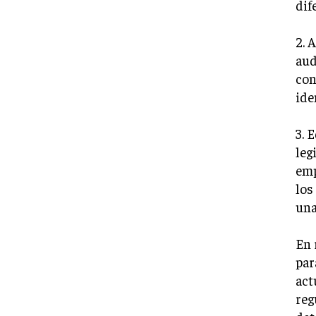
dif
2. 
aud
con
ide
3. 
leg
emp
los
una
En 
par
act
reg