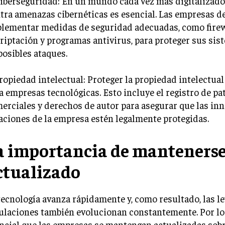
Ciberseguridad: En un mundo cada vez más digitalizado,
tra amenazas cibernéticas es esencial. Las empresas d
lementar medidas de seguridad adecuadas, como firew
riptación y programas antivirus, para proteger sus sis
posibles ataques.
Propiedad intelectual: Proteger la propiedad intelectual
a empresas tecnológicas. Esto incluye el registro de pa
erciales y derechos de autor para asegurar que las in
aciones de la empresa estén legalmente protegidas.
a importancia de manteners
ctualizado
tecnología avanza rápidamente y, como resultado, las le
ulaciones también evolucionan constantemente. Por lo 
ncial que las empresas se mantengan actualizadas sob