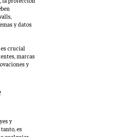
 la protección
eben
alls,
temas y datos
 es crucial
tentes, marcas
novaciones y
e
yes y
tanto, es
re cualquier