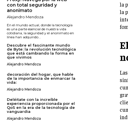
la 
con total seguridad y
anonimato
la 
Alejandro Mendoza
int
En el mundo actual, donde la tecnología
fom
es una parte esencial de nuestra vida
cotidiana, la seguridad y el anonimato en
línea han adquirido...
E
Descubre el fascinante mundo
de Byte: la revolución tecnológica
n
que está cambiando la forma en
que vivimos
Alejandro Mendoza
Las
decoración del hogar, que hable
de la importancia de enmarcar la
sin
vida:
cum
Alejandro Mendoza
gra
Deléitate con la increíble
cli
experiencia proporcionada por el
QoS en la era de la tecnología de
cum
vanguardia
ind
Alejandro Mendoza