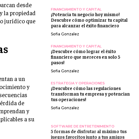
abarcan desde
FINANCIAMIENTO Y CAPITAL
y la propiedad
¡Potencia tu negocio hoy mismo!
Descubre cómo optimizar tu capital
o jurídico que
para alcanzar el éxito financiero
Sofia Gonzalez
as
FINANCIAMIENTO Y CAPITAL
¡Descubre cómo lograr el éxito
financiero que mereces en solo 5
pasos!
Sofia Gonzalez
entan a un
ESTRATEGIA Y OPERACIONES
nocimiento y
¡Descubre cómo las regulaciones
transforman tu empresa y potencian
nsecuencias
tus operaciones!
pérdida de
Sofia Gonzalez
comprendan y
plicables a su
SOFTWARE DE ENTRETENIMIENTO
5 formas de disfrutar al máximo tus
juegos favoritos junto a tus amigos