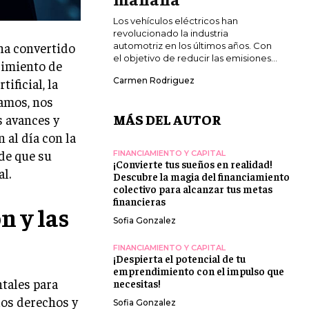
Los vehículos eléctricos han
revolucionado la industria
 ha convertido
automotriz en los últimos años. Con
el objetivo de reducir las emisiones...
cimiento de
ificial, la
Carmen Rodriguez
amos, nos
MÁS DEL AUTOR
s avances y
 al día con la
 de que su
FINANCIAMIENTO Y CAPITAL
¡Convierte tus sueños en realidad!
l.
Descubre la magia del financiamiento
colectivo para alcanzar tus metas
financieras
n y las
Sofia Gonzalez
FINANCIAMIENTO Y CAPITAL
¡Despierta el potencial de tu
emprendimiento con el impulso que
ntales para
necesitas!
los derechos y
Sofia Gonzalez