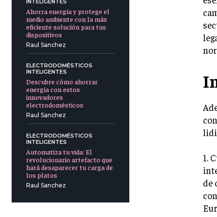
INTELIGENTES
cam
Ahorra energía y protege el
medio ambiente con la más
sec
eficiente solución para tus
dispositivos
leg
Raul Sanchez
nor
ELECTRODOMÉSTICOS
INTELIGENTES
I
Descubre cómo ahorrar
energía con estos
innovadores
electrodomésticos
Ade
Raul Sanchez
con
lid
ELECTRODOMÉSTICOS
INTELIGENTES
Automatiza tu vida: El
1. 
revolucionario artefacto que
hará desaparecer tu carga de
int
los platos
de 
Raul Sanchez
con
Eur