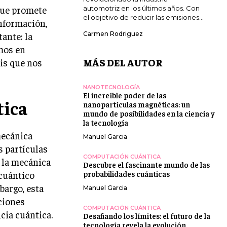
que promete
automotriz en los últimos años. Con
el objetivo de reducir las emisiones...
información,
ante: la
Carmen Rodriguez
emos en
MÁS DEL AUTOR
is que nos
NANOTECNOLOGÍA
El increíble poder de las
tica
nanopartículas magnéticas: un
mundo de posibilidades en la ciencia y
la tecnología
mecánica
Manuel Garcia
s partículas
COMPUTACIÓN CUÁNTICA
 la mecánica
Descubre el fascinante mundo de las
 cuántico
probabilidades cuánticas
bargo, esta
Manuel Garcia
ciones
COMPUTACIÓN CUÁNTICA
cia cuántica.
Desafiando los límites: el futuro de la
tecnología revela la evolución