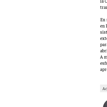
la 
tra
En 
en 
sis
ext
par
abr
A m
esf
apr
Ac