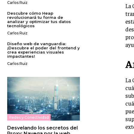
Carlos Ruiz
La 
tra
Descubre cómo Heap
revolucionará tu forma de
est
analizar y optimizar tus datos
tecnológicos
des
Carlos Ruiz
pro
ayu
Diseño web de vanguardia:
¡Descubre el poder del frontend y
crea experiencias visuales
impactantes!
A
Carlos Ruiz
La 
cuá
sub
cuá
pue
sup
Redes y Conectividad
ext
Desvelando los secretos del
Proxy: Navega por la web