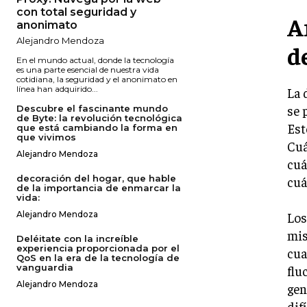
con total seguridad y
A
anonimato
Alejandro Mendoza
d
En el mundo actual, donde la tecnología
es una parte esencial de nuestra vida
cotidiana, la seguridad y el anonimato en
línea han adquirido...
La 
se 
Descubre el fascinante mundo
de Byte: la revolución tecnológica
Est
que está cambiando la forma en
que vivimos
Cuá
Alejandro Mendoza
cuá
decoración del hogar, que hable
cuá
de la importancia de enmarcar la
vida:
Los
Alejandro Mendoza
mis
Deléitate con la increíble
experiencia proporcionada por el
cua
QoS en la era de la tecnología de
vanguardia
flu
Alejandro Mendoza
gen
dif