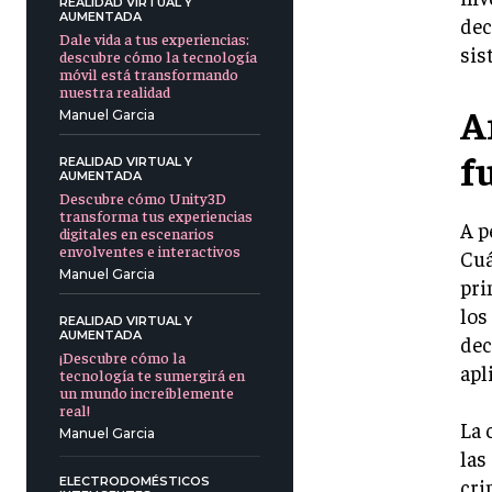
REALIDAD VIRTUAL Y
AUMENTADA
dec
Dale vida a tus experiencias:
sis
descubre cómo la tecnología
móvil está transformando
nuestra realidad
A
Manuel Garcia
f
REALIDAD VIRTUAL Y
AUMENTADA
Descubre cómo Unity3D
transforma tus experiencias
A p
digitales en escenarios
envolventes e interactivos
Cuá
Manuel Garcia
pri
los
REALIDAD VIRTUAL Y
AUMENTADA
dec
¡Descubre cómo la
apl
tecnología te sumergirá en
un mundo increíblemente
real!
La 
Manuel Garcia
las
cri
ELECTRODOMÉSTICOS