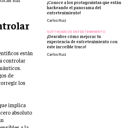
¡Conoce a los protagonistas que están
hackeando el panorama del
entretenimiento!
Carlos Ruiz
ntrolar
SOFTWARE DE ENTRETENIMIENTO
¡Descubre cómo mejorar tu
experiencia de entretenimiento con
este increíble truco!
entíficos están
Carlos Ruiz
a controlar
uánticos.
gos de
orregir los
que implica
 cero absoluto
án
nsibles a la