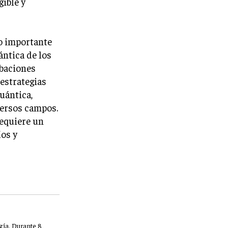
ible y
ío importante
ántica de los
rbaciones
 estrategias
uántica,
versos campos.
equiere un
íos y
gía. Durante 8