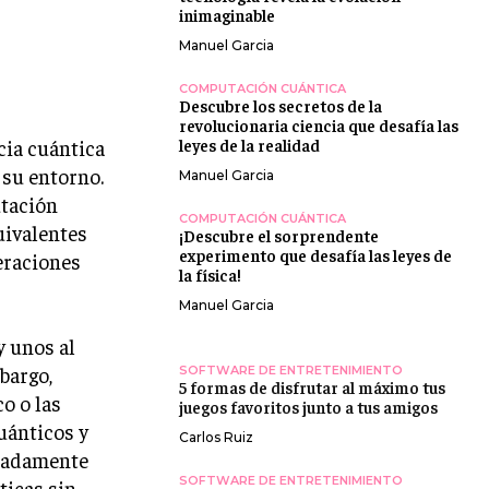
inimaginable
Manuel Garcia
COMPUTACIÓN CUÁNTICA
Descubre los secretos de la
revolucionaria ciencia que desafía las
cia cuántica
leyes de la realidad
 su entorno.
Manuel Garcia
utación
COMPUTACIÓN CUÁNTICA
uivalentes
¡Descubre el sorprendente
experimento que desafía las leyes de
peraciones
la física!
Manuel Garcia
y unos al
bargo,
SOFTWARE DE ENTRETENIMIENTO
5 formas de disfrutar al máximo tus
o o las
juegos favoritos junto a tus amigos
uánticos y
Carlos Ruiz
emadamente
SOFTWARE DE ENTRETENIMIENTO
ticas sin