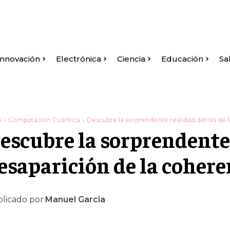
Innovación
Electrónica
Ciencia
Educación
Sa
o
Computación Cuántica
Descubre la sorprendente realidad detrás de l
escubre la sorprendente 
esaparición de la cohere
licado por
Manuel Garcia