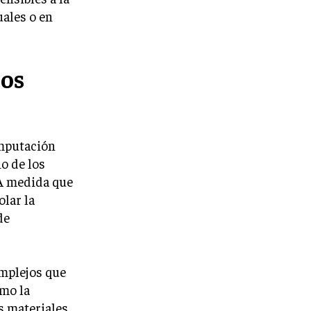
ales o en
íos
omputación
o de los
 A medida que
olar la
de
omplejos que
mo la
s materiales.