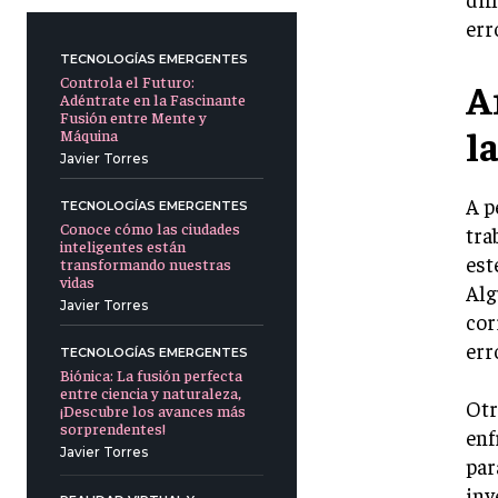
err
TECNOLOGÍAS EMERGENTES
Controla el Futuro:
A
Adéntrate en la Fascinante
Fusión entre Mente y
l
Máquina
Javier Torres
A p
TECNOLOGÍAS EMERGENTES
Conoce cómo las ciudades
tra
inteligentes están
est
transformando nuestras
vidas
Alg
Javier Torres
cor
err
TECNOLOGÍAS EMERGENTES
Biónica: La fusión perfecta
entre ciencia y naturaleza,
Otr
¡Descubre los avances más
sorprendentes!
enf
Javier Torres
par
inv