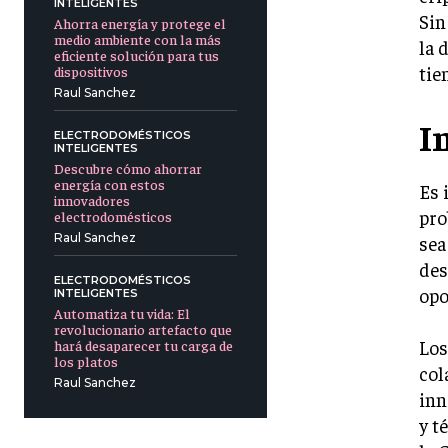
INTELIGENTES
Sin
Ahorra energía y protege el
medio ambiente con la más
la 
eficiente solución para tus
tie
dispositivos
Raul Sanchez
I
ELECTRODOMÉSTICOS
INTELIGENTES
Descubre cómo ahorrar
energía con estos
Es 
innovadores
pro
electrodomésticos
Raul Sanchez
sea
des
ELECTRODOMÉSTICOS
opo
INTELIGENTES
Automatiza tu vida: El
revolucionario artefacto que
Los
hará desaparecer tu carga de
los platos
col
Raul Sanchez
inn
y t