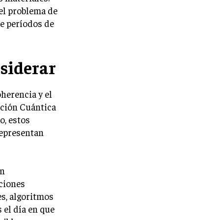
 el problema de
e períodos de
siderar
herencia y el
ación Cuántica
o, estos
representan
en
uciones
s, algoritmos
 el día en que