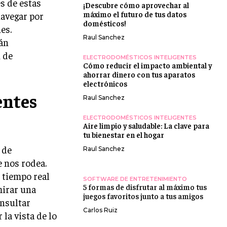
s de estas
¡Descubre cómo aprovechar al
máximo el futuro de tus datos
navegar por
domésticos!
es.
Raul Sanchez
tán
 de
ELECTRODOMÉSTICOS INTELIGENTES
Cómo reducir el impacto ambiental y
ahorrar dinero con tus aparatos
electrónicos
entes
Raul Sanchez
ELECTRODOMÉSTICOS INTELIGENTES
Aire limpio y saludable: La clave para
tu bienestar en el hogar
 de
Raul Sanchez
e nos rodea.
 tiempo real
SOFTWARE DE ENTRETENIMIENTO
5 formas de disfrutar al máximo tus
mirar una
juegos favoritos junto a tus amigos
onsultar
Carlos Ruiz
la vista de lo