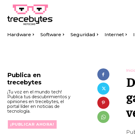
Hardware
Software
Seguridad
Internet
Inici
Publica en
D
trecebytes
g
¡Tu voz en el mundo tech!
Publica tus descubrimientos y
opiniones en trecebytes, el
portal líder en noticias de
v
tecnología.
¡PUBLICAR AHORA!
Pub