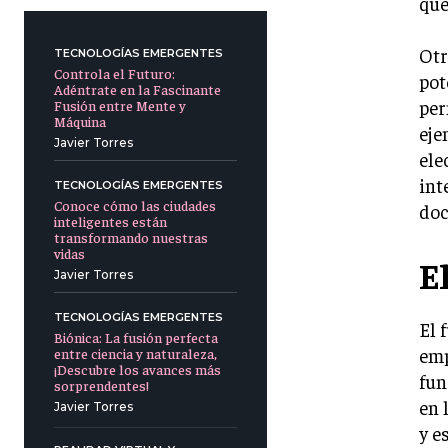
que
Otr
TECNOLOGÍAS EMERGENTES
Controla el Futuro:
pot
Adéntrate en la Fascinante
per
Fusión entre Mente y
Máquina
eje
Javier Torres
ele
int
TECNOLOGÍAS EMERGENTES
Conoce cómo las ciudades
doc
inteligentes están
transformando nuestras
vidas
E
Javier Torres
TECNOLOGÍAS EMERGENTES
El 
Biónica: La fusión perfecta
emp
entre ciencia y naturaleza,
¡Descubre los avances más
fun
sorprendentes!
en 
Javier Torres
y e