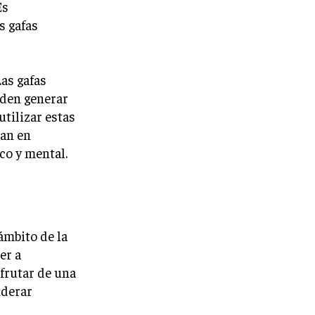
Es
s gafas
as gafas
ueden generar
tilizar estas
ran en
co y mental.
ámbito de la
er a
sfrutar de una
iderar