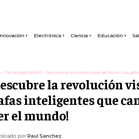
Innovación
Electrónica
Ciencia
Educación
Sa
o
Tecnología Portátil
Descubre la revolución visual del futuro: ¡Las gafa
escubre la revolución vis
afas inteligentes que c
er el mundo!
licado por
Raul Sanchez