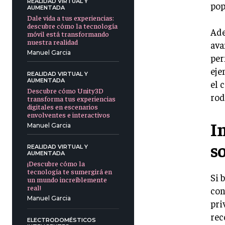
REALIDAD VIRTUAL Y
pop
AUMENTADA
Dale vida a tus experiencias:
descubre cómo la tecnología
Ade
móvil está transformando
nuestra realidad
ava
Manuel Garcia
per
eje
REALIDAD VIRTUAL Y
AUMENTADA
el 
Descubre cómo Unity3D
rod
transforma tus experiencias
digitales en escenarios
envolventes e interactivos
I
Manuel Garcia
s
REALIDAD VIRTUAL Y
AUMENTADA
¡Descubre cómo la
tecnología te sumergirá en
Si 
un mundo increíblemente
real!
con
Manuel Garcia
pri
rec
ELECTRODOMÉSTICOS