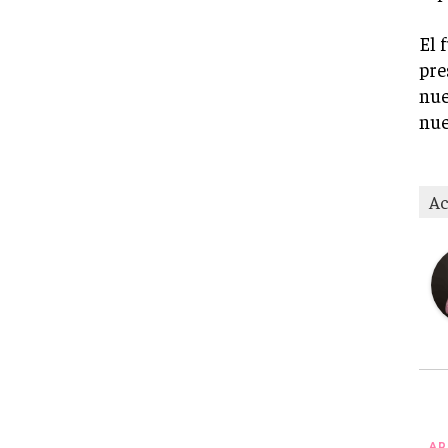
El 
pre
nue
nue
Ac
AR