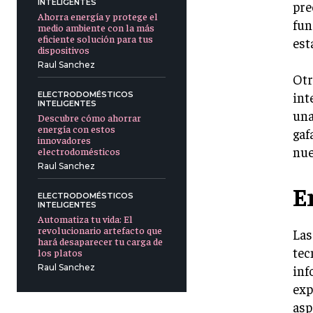
INTELIGENTES
pre
Ahorra energía y protege el
fun
medio ambiente con la más
eficiente solución para tus
est
dispositivos
Raul Sanchez
Otr
int
ELECTRODOMÉSTICOS
INTELIGENTES
una
Descubre cómo ahorrar
energía con estos
gaf
innovadores
nue
electrodomésticos
Raul Sanchez
E
ELECTRODOMÉSTICOS
INTELIGENTES
Automatiza tu vida: El
revolucionario artefacto que
Las
hará desaparecer tu carga de
tec
los platos
inf
Raul Sanchez
exp
asp