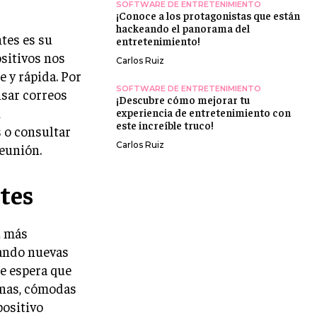
SOFTWARE DE ENTRETENIMIENTO
¡Conoce a los protagonistas que están
hackeando el panorama del
tes es su
entretenimiento!
sitivos nos
Carlos Ruiz
 y rápida. Por
SOFTWARE DE ENTRETENIMIENTO
isar correos
¡Descubre cómo mejorar tu
n
experiencia de entretenimiento con
este increíble truco!
 o consultar
Carlos Ruiz
eunión.
ntes
z más
lando nuevas
Se espera que
ianas, cómodas
positivo