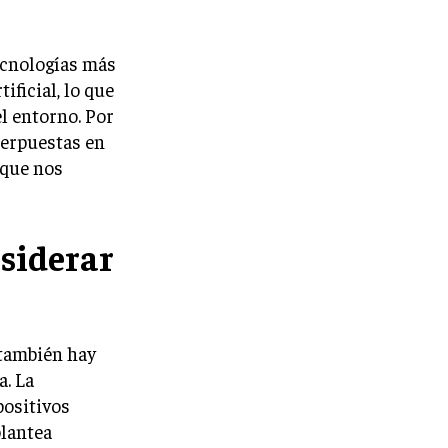
ecnologías más
ificial, lo que
l entorno. Por
perpuestas en
 que nos
siderar
 también hay
. La
positivos
plantea