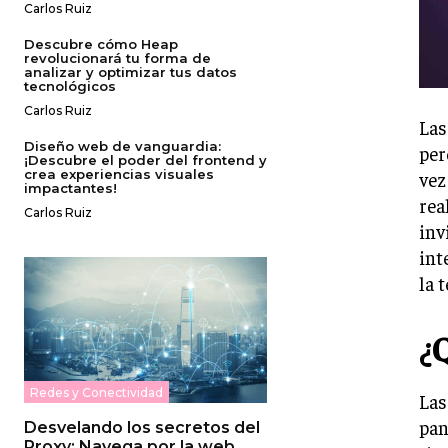
Carlos Ruiz
Descubre cómo Heap
revolucionará tu forma de
analizar y optimizar tus datos
tecnológicos
Carlos Ruiz
Las
Diseño web de vanguardia:
per
¡Descubre el poder del frontend y
crea experiencias visuales
vez
impactantes!
rea
Carlos Ruiz
inv
int
la 
¿
Redes y Conectividad
Las
pan
Desvelando los secretos del
Proxy: Navega por la web