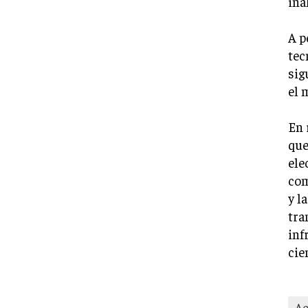
ina
A p
tec
sig
el 
En 
que
ele
com
y l
tra
inf
cie
Ac