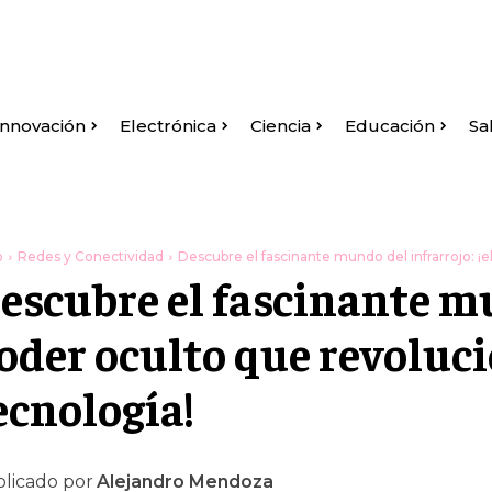
Innovación
Electrónica
Ciencia
Educación
Sa
o
Redes y Conectividad
Descubre el fascinante mundo del infrarrojo: ¡el
escubre el fascinante mun
oder oculto que revolucio
ecnología!
licado por
Alejandro Mendoza