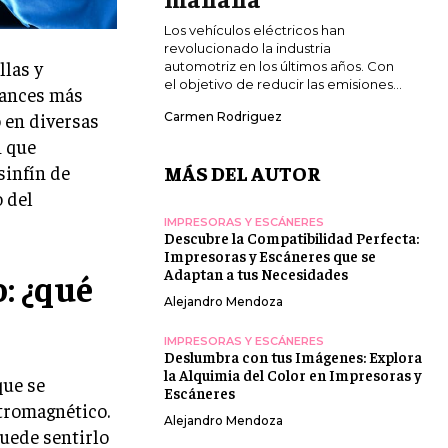
Los vehículos eléctricos han
revolucionado la industria
llas y
automotriz en los últimos años. Con
el objetivo de reducir las emisiones...
vances más
o en diversas
Carmen Rodriguez
n que
sinfín de
MÁS DEL AUTOR
 del
IMPRESORAS Y ESCÁNERES
Descubre la Compatibilidad Perfecta:
Impresoras y Escáneres que se
Adaptan a tus Necesidades
o: ¿qué
Alejandro Mendoza
IMPRESORAS Y ESCÁNERES
Deslumbra con tus Imágenes: Explora
la Alquimia del Color en Impresoras y
que se
Escáneres
ctromagnético.
Alejandro Mendoza
uede sentirlo