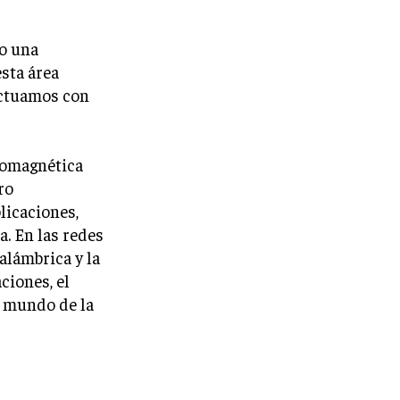
do una
esta área
actuamos con
tromagnética
ro
licaciones,
. En las redes
alámbrica y la
ciones, el
l mundo de la