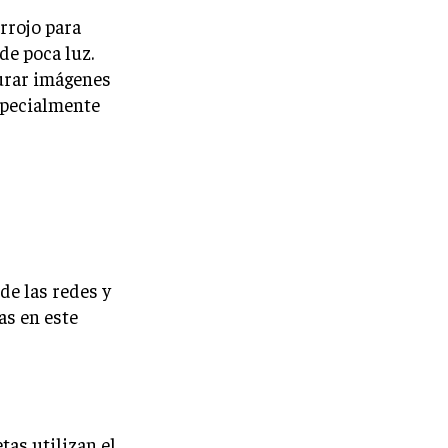
rrojo para
de poca luz.
urar imágenes
especialmente
de las redes y
as en este
tas utilizan el