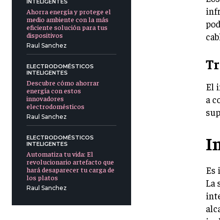
INTELIGENTES
inf
Ahorra energía y protege el
medio ambiente con la más
pod
eficiente solución para tus
dispositivos
cab
Raul Sanchez
Tr
ELECTRODOMÉSTICOS
INTELIGENTES
Descubre cómo ahorrar
El 
energía con estos
a c
innovadores
electrodomésticos
sup
Raul Sanchez
I
ELECTRODOMÉSTICOS
INTELIGENTES
Automatiza tu vida: El
revolucionario artefacto que
Es 
hará desaparecer tu carga de
los platos
La 
Raul Sanchez
int
alc