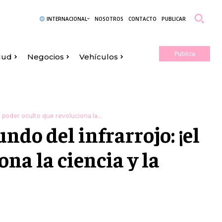
INTERNACIONAL
NOSOTROS
CONTACTO
PUBLICAR
Publica
lud
Negocios
Vehículos
Aquí
 poder oculto que revoluciona la...
do del infrarrojo: ¡el
na la ciencia y la