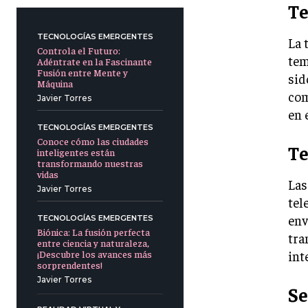
Te
TECNOLOGÍAS EMERGENTES
La 
Controla el Futuro:
tem
Adéntrate en la Fascinante
Fusión entre Mente y
sid
Máquina
com
Javier Torres
en 
TECNOLOGÍAS EMERGENTES
Conoce cómo las ciudades
Te
inteligentes están
transformando nuestras
vidas
Las
Javier Torres
tel
env
TECNOLOGÍAS EMERGENTES
Biónica: La fusión perfecta
tra
entre ciencia y naturaleza,
¡Descubre los avances más
int
sorprendentes!
Javier Torres
Se