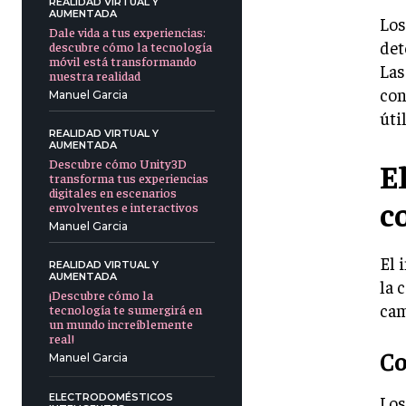
REALIDAD VIRTUAL Y
AUMENTADA
Los
Dale vida a tus experiencias:
det
descubre cómo la tecnología
móvil está transformando
Las
nuestra realidad
con
Manuel Garcia
úti
REALIDAD VIRTUAL Y
AUMENTADA
Descubre cómo Unity3D
El
transforma tus experiencias
digitales en escenarios
c
envolventes e interactivos
Manuel Garcia
El 
REALIDAD VIRTUAL Y
AUMENTADA
la 
¡Descubre cómo la
cam
tecnología te sumergirá en
un mundo increíblemente
real!
Co
Manuel Garcia
ELECTRODOMÉSTICOS
Los