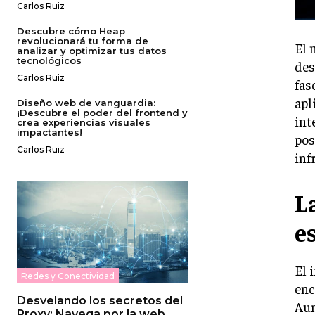
Carlos Ruiz
Descubre cómo Heap
revolucionará tu forma de
El 
analizar y optimizar tus datos
tecnológicos
des
Carlos Ruiz
fas
apl
Diseño web de vanguardia:
¡Descubre el poder del frontend y
int
crea experiencias visuales
impactantes!
pos
Carlos Ruiz
inf
L
e
El 
Redes y Conectividad
enc
Desvelando los secretos del
Aun
Proxy: Navega por la web