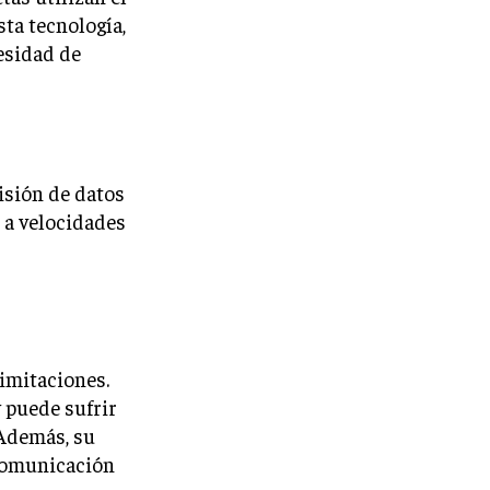
sta tecnología,
esidad de
isión de datos
s a velocidades
limitaciones.
y puede sufrir
 Además, su
 comunicación