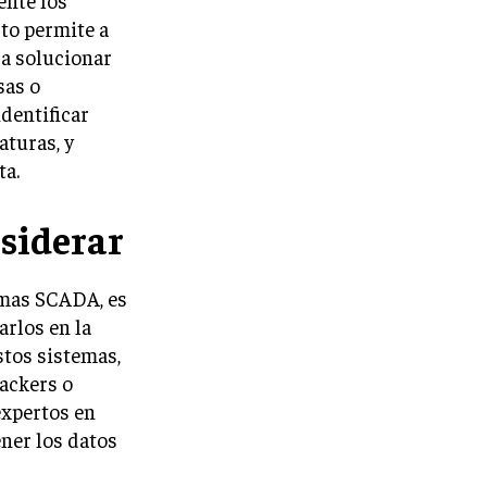
ente los
sto permite a
a solucionar
sas o
dentificar
aturas, y
ta.
siderar
emas SCADA, es
arlos en la
stos sistemas,
ackers o
expertos en
ner los datos