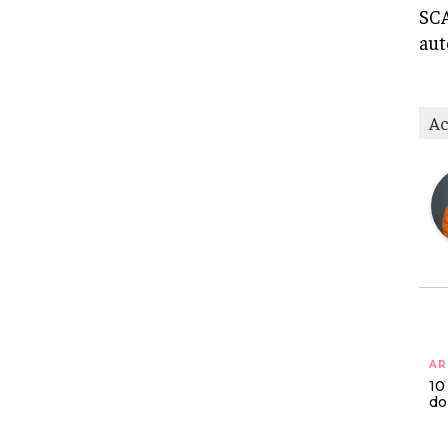
SCA
aut
Ac
AR
10
do