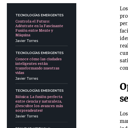
Los
pro
TECNOLOGÍAS EMERGENTES
Controla el Futuro:
per
Adéntrate en la Fascinante
fac
Fusión entre Mente y
Máquina
ide
Javier Torres
rea
cum
TECNOLOGÍAS EMERGENTES
Conoce cómo las ciudades
sat
inteligentes están
con
transformando nuestras
vidas
Javier Torres
O
TECNOLOGÍAS EMERGENTES
s
Biónica: La fusión perfecta
entre ciencia y naturaleza,
¡Descubre los avances más
sorprendentes!
Los
Javier Torres
man