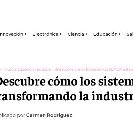
Innovación
Electrónica
Ciencia
Educación
Sa
o
Automatización Industrial
¡Descubre cómo los sistemas SCADA están t
Descubre cómo los sist
ransformando la industr
licado por
Carmen Rodriguez