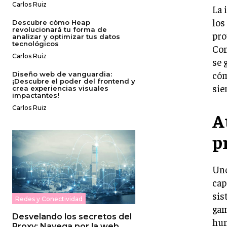
Carlos Ruiz
La 
los
Descubre cómo Heap
revolucionará tu forma de
pro
analizar y optimizar tus datos
tecnológicos
Con
Carlos Ruiz
se 
cóm
Diseño web de vanguardia:
¡Descubre el poder del frontend y
sie
crea experiencias visuales
impactantes!
Carlos Ruiz
A
p
Uno
cap
sis
Redes y Conectividad
gam
Desvelando los secretos del
hum
Proxy: Navega por la web