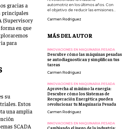
os gracias a
automotriz en los últimos años. Con
el objetivo de reducir las emisiones...
s principales
A (Supervisory
Carmen Rodriguez
a forma en que
exploraremos
MÁS DEL AUTOR
ia para
INNOVACIONES EN MAQUINARIA PESADA
Descubre cómo las máquinas pesadas
se autodiagnostican y simplifican tus
tareas
s
Carmen Rodriguez
INNOVACIONES EN MAQUINARIA PESADA
Aprovecha al máximo la energía:
Descubre cómo los Sistemas de
es su
Recuperación Energética pueden
triales. Estos
revolucionar tu Maquinaria Pesada
ta una amplia
Carmen Rodriguez
ención
INNOVACIONES EN MAQUINARIA PESADA
stemas SCADA
Cambiando el juego de la industria: