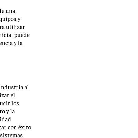
de una
quipos y
a utilizar
nicial puede
encia y la
ndustria al
izar el
ucir los
o y la
ridad
tar con éxito
 sistemas