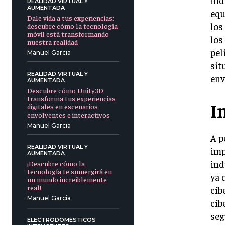
ind
REALIDAD VIRTUAL Y
AUMENTADA
equ
Dale vida a tus experiencias:
los
descubre cómo la tecnología
móvil está transformando
los
nuestra realidad
pel
Manuel Garcia
sit
REALIDAD VIRTUAL Y
env
AUMENTADA
Descubre cómo Unity3D
transforma tus experiencias
I
digitales en escenarios
envolventes e interactivos
Manuel Garcia
A p
REALIDAD VIRTUAL Y
imp
AUMENTADA
ind
¡Descubre cómo la
tecnología te sumergirá en
ya 
un mundo increíblemente
real!
cib
Manuel Garcia
cib
seg
ELECTRODOMÉSTICOS