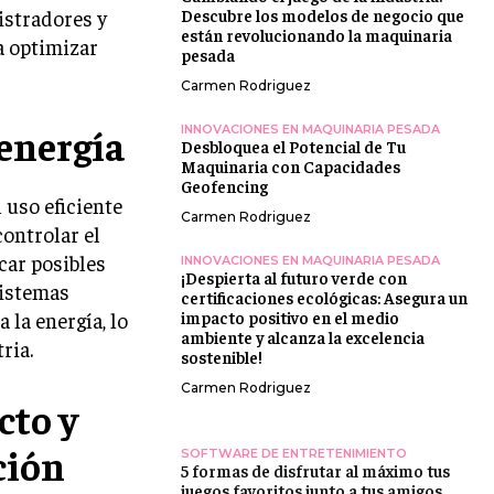
istradores y
Descubre los modelos de negocio que
están revolucionando la maquinaria
a optimizar
pesada
Carmen Rodriguez
energía
INNOVACIONES EN MAQUINARIA PESADA
Desbloquea el Potencial de Tu
Maquinaria con Capacidades
Geofencing
 uso eficiente
Carmen Rodriguez
ontrolar el
car posibles
INNOVACIONES EN MAQUINARIA PESADA
¡Despierta al futuro verde con
sistemas
certificaciones ecológicas: Asegura un
 la energía, lo
impacto positivo en el medio
ambiente y alcanza la excelencia
ria.
sostenible!
Carmen Rodriguez
cto y
ción
SOFTWARE DE ENTRETENIMIENTO
5 formas de disfrutar al máximo tus
juegos favoritos junto a tus amigos