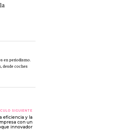
la
os en periodismo.
os, desde coches
CULO SIGUIENTE
 eficiencia y la
empresa con un
oque innovador