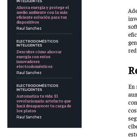
INTELIGENTES
Ahorra energía y protege el
Ade
medio ambiente con la más
eficiente solución para tus
inv
dispositivos
sof
Raul Sanchez
efi
gen
ELECTRODOMÉSTICOS
INTELIGENTES
red
Descubre cómo ahorrar
energía con estos
innovadores
R
electrodomésticos
Raul Sanchez
En 
ELECTRODOMÉSTICOS
INTELIGENTES
aum
Automatiza tu vida: El
revolucionario artefacto que
con
hará desaparecer tu carga de
cos
los platos
seg
Raul Sanchez
cib
est