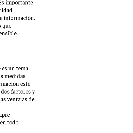
 Es importante
ridad
de información.
s que
nsible.
e es un tema
sas medidas
rmación esté
 dos factores y
las ventajas de
mpre
 en todo