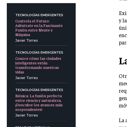
Exi
TECNOLOGÍAS EMERGENTES
y l
Controla el Futuro:
Adéntrate en la Fascinante
úni
Fusión entre Mente y
enc
Máquina
Javier Torres
par
TECNOLOGÍAS EMERGENTES
L
Conoce cómo las ciudades
inteligentes están
transformando nuestras
vidas
Otr
Javier Torres
med
req
TECNOLOGÍAS EMERGENTES
Biónica: La fusión perfecta
gen
entre ciencia y naturaleza,
móv
¡Descubre los avances más
sorprendentes!
Javier Torres
La 