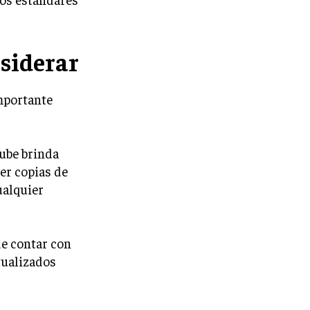
siderar
mportante
Nube brinda
er copias de
ualquier
de contar con
tualizados