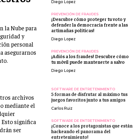
Diego Lopez
PREVENCIÓN DE FRAUDES
¡Descubre cómo proteger tu voto y
defender la democracia frente a las
n la Nube para
artimañas políticas!
eguridad y
Diego Lopez
ción personal
ra asegurarnos
PREVENCIÓN DE FRAUDES
¡Adiós a los fraudes! Descubre cómo
to.
tu móvil puede mantenerte a salvo
Diego Lopez
SOFTWARE DE ENTRETENIMIENTO
5 formas de disfrutar al máximo tus
tros archivos
juegos favoritos junto a tus amigos
so mediante el
Carlos Ruiz
lquier
 Esto significa
SOFTWARE DE ENTRETENIMIENTO
¡Conoce a los protagonistas que están
odrán ser
hackeando el panorama del
entretenimiento!