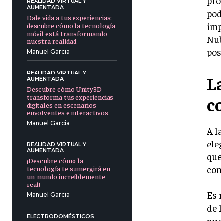
pro
REALIDAD VIRTUAL Y
AUMENTADA
pod
Dale vida a tus experiencias:
imp
descubre cómo la tecnología
móvil está transformando
Nub
nuestra realidad
pos
Manuel Garcia
REALIDAD VIRTUAL Y
L
AUMENTADA
Descubre cómo Unity3D
transforma tus experiencias
c
digitales en escenarios
envolventes e interactivos
Manuel Garcia
A l
ele
REALIDAD VIRTUAL Y
AUMENTADA
que
¡Descubre cómo la
com
tecnología te sumergirá en
un mundo increíblemente
real!
Es 
Manuel Garcia
de 
ELECTRODOMÉSTICOS
nue