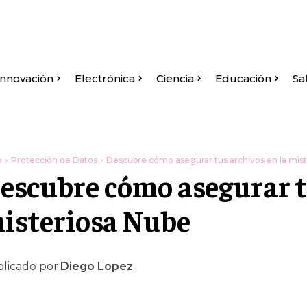
Innovación
Electrónica
Ciencia
Educación
Sa
o
Protección de Datos
Descubre cómo asegurar tus archivos en la mis
escubre cómo asegurar t
isteriosa Nube
licado por
Diego Lopez