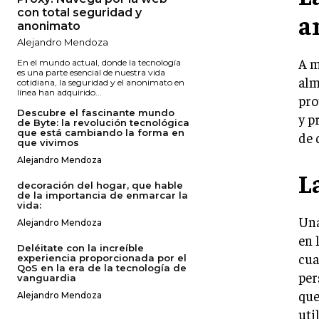
con total seguridad y
a
anonimato
Alejandro Mendoza
A m
En el mundo actual, donde la tecnología
es una parte esencial de nuestra vida
alm
cotidiana, la seguridad y el anonimato en
línea han adquirido...
pro
Descubre el fascinante mundo
y p
de Byte: la revolución tecnológica
que está cambiando la forma en
de 
que vivimos
Alejandro Mendoza
L
decoración del hogar, que hable
de la importancia de enmarcar la
vida:
Una
Alejandro Mendoza
en 
Deléitate con la increíble
cua
experiencia proporcionada por el
QoS en la era de la tecnología de
per
vanguardia
que
Alejandro Mendoza
uti