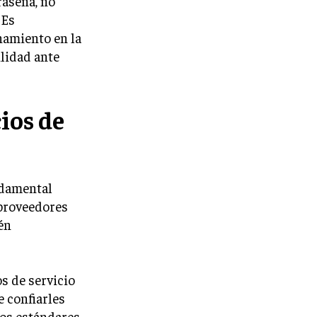
raseña, no
 Es
namiento en la
lidad ante
ios de
ndamental
 proveedores
én
s de servicio
 confiarles
los estándares