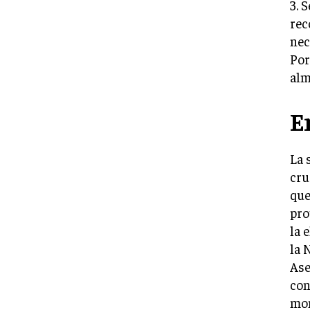
3. 
rec
nec
Por
alm
E
La 
cru
que
pro
la 
la 
Ase
con
mo