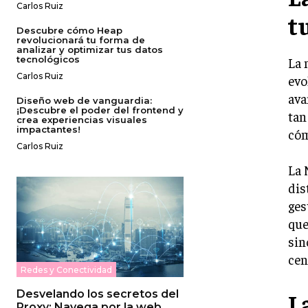
Carlos Ruiz
t
Descubre cómo Heap
revolucionará tu forma de
analizar y optimizar tus datos
tecnológicos
La 
Carlos Ruiz
evo
ava
Diseño web de vanguardia:
¡Descubre el poder del frontend y
tan
crea experiencias visuales
impactantes!
cóm
Carlos Ruiz
La 
dis
ges
que
sin
cen
Redes y Conectividad
L
Desvelando los secretos del
Proxy: Navega por la web