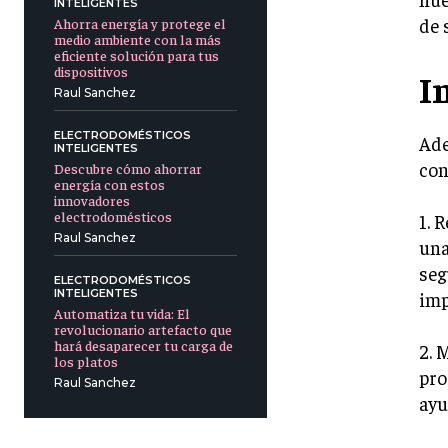
INTELIGENTES
de 
Ahorra energía y protege el
medio ambiente con la más
eficiente solución para tus
dispositivos
I
Raul Sanchez
ELECTRODOMÉSTICOS
Ade
INTELIGENTES
con
Descubre cómo ahorrar
energía con estos
innovadores
electrodomésticos
1. 
Raul Sanchez
una
seg
ELECTRODOMÉSTICOS
INTELIGENTES
imp
Automatiza tu vida: El
revolucionario artefacto que
hará desaparecer tu carga de
2. 
los platos
pro
Raul Sanchez
ayu