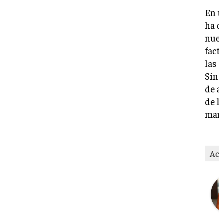
En 
ha 
nue
fac
las
Sin
de 
de 
man
Ac