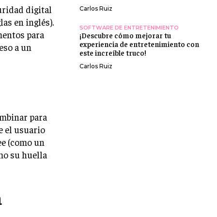
uridad digital
Carlos Ruiz
as en inglés).
SOFTWARE DE ENTRETENIMIENTO
mentos para
¡Descubre cómo mejorar tu
experiencia de entretenimiento con
ceso a un
este increíble truco!
Carlos Ruiz
ombinar para
e el usuario
ee (como un
mo su huella
a