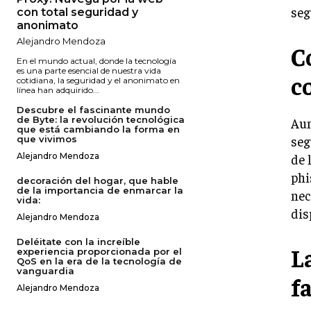
seg
con total seguridad y
anonimato
Alejandro Mendoza
C
En el mundo actual, donde la tecnología
es una parte esencial de nuestra vida
c
cotidiana, la seguridad y el anonimato en
línea han adquirido...
Descubre el fascinante mundo
de Byte: la revolución tecnológica
Aun
que está cambiando la forma en
seg
que vivimos
de 
Alejandro Mendoza
phi
decoración del hogar, que hable
de la importancia de enmarcar la
nec
vida:
dis
Alejandro Mendoza
Deléitate con la increíble
L
experiencia proporcionada por el
QoS en la era de la tecnología de
vanguardia
f
Alejandro Mendoza