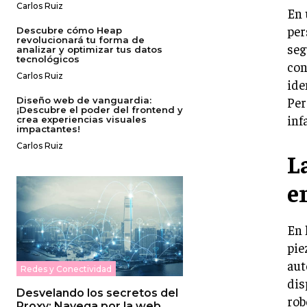
Carlos Ruiz
En 
per
Descubre cómo Heap
revolucionará tu forma de
seg
analizar y optimizar tus datos
tecnológicos
con
Carlos Ruiz
ide
Per
Diseño web de vanguardia:
¡Descubre el poder del frontend y
inf
crea experiencias visuales
impactantes!
Carlos Ruiz
L
e
En 
pie
aut
Redes y Conectividad
dis
Desvelando los secretos del
rob
Proxy: Navega por la web