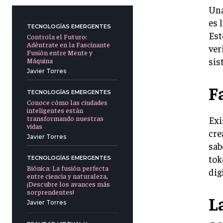
Una
es 
TECNOLOGÍAS EMERGENTES
Est
Controla el Futuro:
Adéntrate en la Fascinante
ver
Fusión entre Mente y
sis
Máquina
Javier Torres
F
TECNOLOGÍAS EMERGENTES
Conoce cómo las ciudades
inteligentes están
transformando nuestras
Exi
vidas
cre
Javier Torres
sab
tok
TECNOLOGÍAS EMERGENTES
Biónica: La fusión perfecta
dig
entre ciencia y naturaleza,
¡Descubre los avances más
sorprendentes!
L
Javier Torres