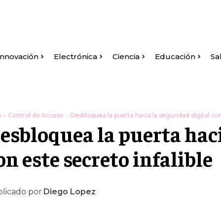
Innovación
Electrónica
Ciencia
Educación
Sa
o
Control de Acceso
Desbloquea la puerta hacia la seguridad digital con
esbloquea la puerta haci
on este secreto infalible
licado por
Diego Lopez