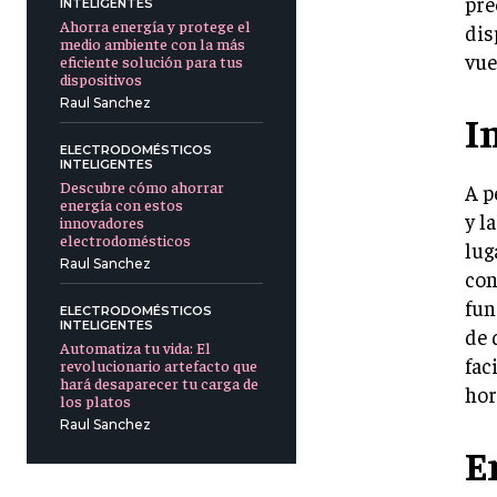
pre
INTELIGENTES
Ahorra energía y protege el
dis
medio ambiente con la más
vue
eficiente solución para tus
dispositivos
Raul Sanchez
I
ELECTRODOMÉSTICOS
INTELIGENTES
Descubre cómo ahorrar
A p
energía con estos
y l
innovadores
electrodomésticos
lug
Raul Sanchez
con
fun
ELECTRODOMÉSTICOS
INTELIGENTES
de 
Automatiza tu vida: El
fac
revolucionario artefacto que
hará desaparecer tu carga de
hor
los platos
Raul Sanchez
E