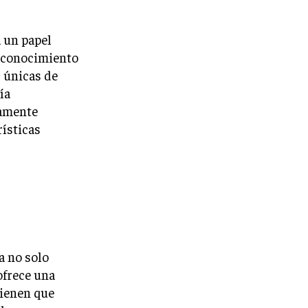
a un papel
 reconocimiento
s únicas de
ía
tamente
rísticas
a no solo
ofrece una
tienen que