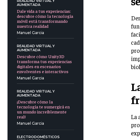
s
REALIDAD VIRTUAL Y
AUMENTADA
Dale vida a tus experiencias:
descubre cómo la tecnología
Den
móvil está transformando
fun
nuestra realidad
fac
Manuel Garcia
cad
REALIDAD VIRTUAL Y
pro
AUMENTADA
Descubre cómo Unity3D
imp
transforma tus experiencias
bio
digitales en escenarios
envolventes e interactivos
Manuel Garcia
L
REALIDAD VIRTUAL Y
f
AUMENTADA
¡Descubre cómo la
tecnología te sumergirá en
un mundo increíblemente
La 
real!
pro
Manuel Garcia
exp
ELECTRODOMÉSTICOS