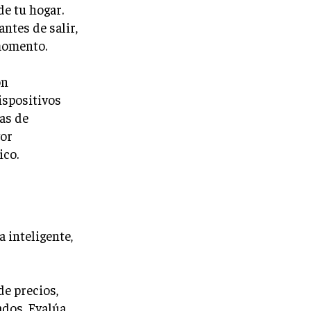
de tu hogar.
ntes de salir,
 momento.
ón
ispositivos
as de
yor
ico.
 inteligente,
de precios,
dos. Evalúa