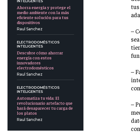
INTELIGENTES
tus
Ahorra energía y protege el
medio ambiente con la más
ada
eficiente solución para tus
dispositivos
Raul Sanchez
– C
sea
ELECTRODOMÉSTICOS
tie
INTELIGENTES
Descubre cómo ahorrar
fun
energía con estos
innovadores
electrodomésticos
– F
Raul Sanchez
int
con
ELECTRODOMÉSTICOS
INTELIGENTES
Automatiza tu vida: El
revolucionario artefacto que
– P
hará desaparecer tu carga de
med
los platos
dat
Raul Sanchez
con