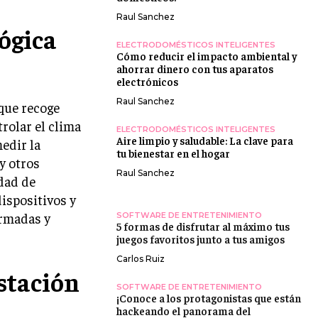
Raul Sanchez
ógica
ELECTRODOMÉSTICOS INTELIGENTES
Cómo reducir el impacto ambiental y
ahorrar dinero con tus aparatos
electrónicos
Raul Sanchez
 que recoge
trolar el clima
ELECTRODOMÉSTICOS INTELIGENTES
Aire limpio y saludable: La clave para
edir la
tu bienestar en el hogar
y otros
Raul Sanchez
dad de
ispositivos y
ormadas y
SOFTWARE DE ENTRETENIMIENTO
5 formas de disfrutar al máximo tus
juegos favoritos junto a tus amigos
Carlos Ruiz
estación
SOFTWARE DE ENTRETENIMIENTO
¡Conoce a los protagonistas que están
hackeando el panorama del