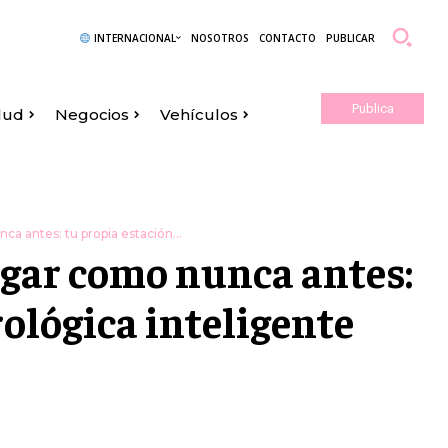
INTERNACIONAL
NOSOTROS
CONTACTO
PUBLICAR
Publica
lud
Negocios
Vehículos
Aquí
ca antes: tu propia estación...
ogar como nunca antes:
ológica inteligente