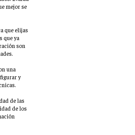
ue mejor se
a que elijas
s que ya
gración son
ades.
con una
figurar y
cnicas.
idad de las
idad de los
mación