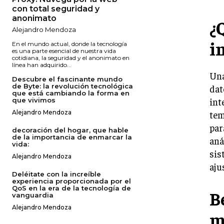
con total seguridad y
anonimato
¿
Alejandro Mendoza
i
En el mundo actual, donde la tecnología
es una parte esencial de nuestra vida
cotidiana, la seguridad y el anonimato en
línea han adquirido...
Una
Descubre el fascinante mundo
de Byte: la revolución tecnológica
dat
que está cambiando la forma en
int
que vivimos
tem
Alejandro Mendoza
par
decoración del hogar, que hable
de la importancia de enmarcar la
aná
vida:
sis
Alejandro Mendoza
aju
Deléitate con la increíble
experiencia proporcionada por el
QoS en la era de la tecnología de
B
vanguardia
Alejandro Mendoza
m