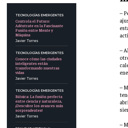
– P
TECNOLOGÍAS EMERGENTES
aju
Controla el Futuro:
Adéntrate en la Fascinante
est
Fusión entre Mente y
act
Máquina
Javier Torres
– A
TECNOLOGÍAS EMERGENTES
otr
Conoce cómo las ciudades
inteligentes están
cal
transformando nuestras
ene
vidas
Javier Torres
– M
TECNOLOGÍAS EMERGENTES
ten
Biónica: La fusión perfecta
entre ciencia y naturaleza,
abr
¡Descubre los avances más
sie
sorprendentes!
Javier Torres
– M