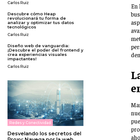
Carlos Ruiz
En 
bus
Descubre cómo Heap
revolucionará tu forma de
asp
analizar y optimizar tus datos
tecnológicos
ava
Carlos Ruiz
met
per
Diseño web de vanguardia:
¡Descubre el poder del frontend y
den
crea experiencias visuales
impactantes!
Carlos Ruiz
L
e
Man
nue
pue
Redes y Conectividad
pro
Desvelando los secretos del
aho
Proxy: Navega por la web