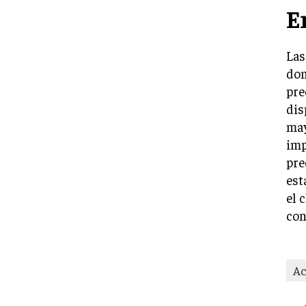
E
Las
dom
pre
dis
may
imp
pre
est
el 
con
Ac