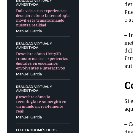
REALIDAD VIRTUAL Y
det
AUMENTADA
Dale vida a tus experiencias:
Pue
descubre cómo la tecnología
o s
móvil está transformando
nuestra realidad
Manuel Garcia
– I
met
REALIDAD VIRTUAL Y
AUMENTADA
del
Descubre cómo Unity3D
ilu
transforma tus experiencias
digitales en escenarios
aut
envolventes e interactivos
Manuel Garcia
C
REALIDAD VIRTUAL Y
AUMENTADA
¡Descubre cómo la
Si 
tecnología te sumergirá en
un mundo increíblemente
aqu
real!
Manuel Garcia
– C
des
ELECTRODOMÉSTICOS