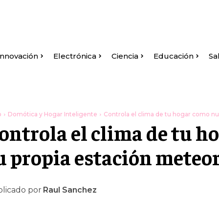
Innovación
Electrónica
Ciencia
Educación
Sa
o
Domótica y Hogar Inteligente
Controla el clima de tu hogar como nun
ontrola el clima de tu h
u propia estación meteor
licado por
Raul Sanchez