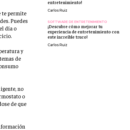
entretenimiento!
Carlos Ruiz
 te permite
ades. Puedes
SOFTWARE DE ENTRETENIMIENTO
¡Descubre cómo mejorar tu
l día o
experiencia de entretenimiento con
cicio.
este increíble truco!
Carlos Ruiz
peratura y
stemas de
 consumo
igente, no
ermostato o
ndose de que
información