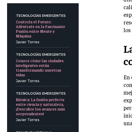
cal
esp
TECNOLOGÍAS EMERGENTES
res
Controla el Futuro:
Adéntrate en la Fascinante
los
Fusión entre Mente y
Máquina
Javier Torres
L
TECNOLOGÍAS EMERGENTES
c
Conoce cómo las ciudades
inteligentes están
transformando nuestras
vidas
En 
Javier Torres
con
mej
TECNOLOGÍAS EMERGENTES
exp
Biónica: La fusión perfecta
entre ciencia y naturaleza,
per
¡Descubre los avances más
sorprendentes!
ini
Javier Torres
una