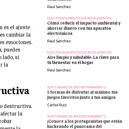
Raul Sanchez
ELECTRODOMÉSTICOS INTELIGENTES
Cómo reducir el impacto ambiental y
 es el ajuste
ahorrar dinero con tus aparatos
electrónicos
es cambiar la
tes emociones.
Raul Sanchez
a, puedes
ELECTRODOMÉSTICOS INTELIGENTES
 lado, si
Aire limpio y saludable: La clave para
tu bienestar en el hogar
r la
Raul Sanchez
ructiva
SOFTWARE DE ENTRETENIMIENTO
5 formas de disfrutar al máximo tus
juegos favoritos junto a tus amigos
o destructiva.
Carlos Ruiz
afectar la
SOFTWARE DE ENTRETENIMIENTO
robar
¡Conoce a los protagonistas que están
hackeando el panorama del
emente la