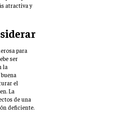
s atractiva y
siderar
erosa para
ebe ser
 la
 buena
turar el
en. La
pectos de una
ón deficiente.