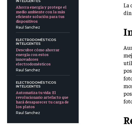
INTELIGENTES
La 
Ahorra energía y protege el
medio ambiente con la más
din
eficiente solución para tus
dispositivos
I
Raul Sanchez
ELECTRODOMÉSTICOS
INTELIGENTES
Aun
Descubre cómo ahorrar
mej
energía con estos
innovadores
uti
electrodomésticos
pos
Raul Sanchez
fot
ELECTRODOMÉSTICOS
mom
INTELIGENTES
Automatiza tu vida: El
pos
revolucionario artefacto que
fot
hará desaparecer tu carga de
los platos
Raul Sanchez
R