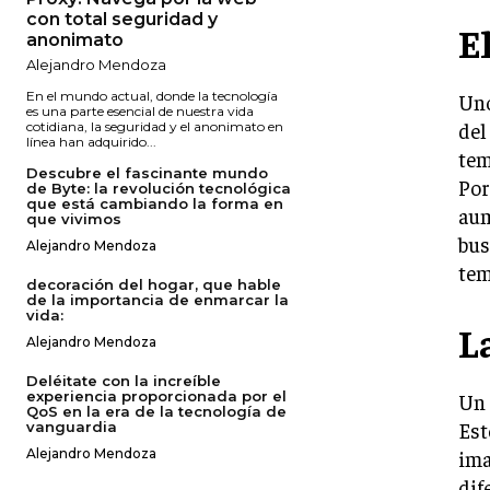
con total seguridad y
E
anonimato
Alejandro Mendoza
En el mundo actual, donde la tecnología
Uno
es una parte esencial de nuestra vida
del
cotidiana, la seguridad y el anonimato en
línea han adquirido...
tem
Descubre el fascinante mundo
Por
de Byte: la revolución tecnológica
que está cambiando la forma en
aum
que vivimos
bus
Alejandro Mendoza
tem
decoración del hogar, que hable
de la importancia de enmarcar la
vida:
L
Alejandro Mendoza
Deléitate con la increíble
experiencia proporcionada por el
Un 
QoS en la era de la tecnología de
Est
vanguardia
ima
Alejandro Mendoza
dif