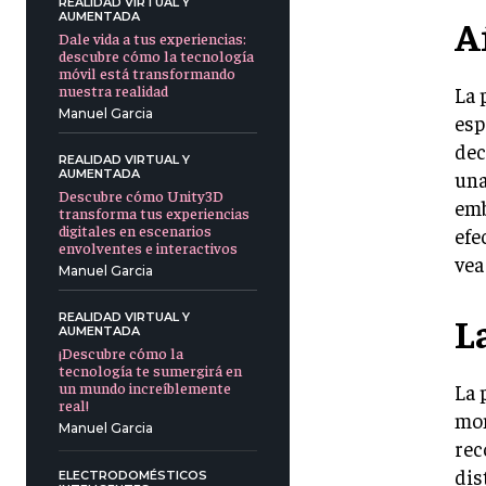
REALIDAD VIRTUAL Y
AUMENTADA
A
Dale vida a tus experiencias:
descubre cómo la tecnología
móvil está transformando
nuestra realidad
La 
Manuel Garcia
esp
dec
REALIDAD VIRTUAL Y
una
AUMENTADA
Descubre cómo Unity3D
emb
transforma tus experiencias
digitales en escenarios
efe
envolventes e interactivos
vea
Manuel Garcia
L
REALIDAD VIRTUAL Y
AUMENTADA
¡Descubre cómo la
tecnología te sumergirá en
un mundo increíblemente
La 
real!
mom
Manuel Garcia
rec
dis
ELECTRODOMÉSTICOS