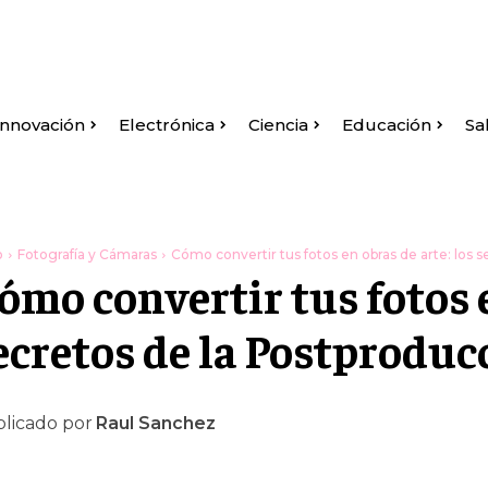
Innovación
Electrónica
Ciencia
Educación
Sa
o
Fotografía y Cámaras
Cómo convertir tus fotos en obras de arte: los se
ómo convertir tus fotos e
ecretos de la Postproduc
licado por
Raul Sanchez