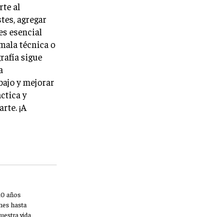
rte al
stes, agregar
es esencial
mala técnica o
rafía sigue
a
bajo y mejorar
ctica y
rte. ¡A
10 años
nes hasta
uestra vida