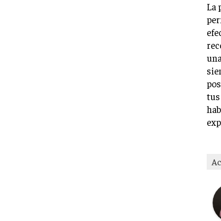
La 
per
efe
rec
una
sie
pos
tus
hab
exp
Ac