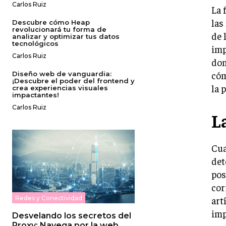
Carlos Ruiz
La 
las
Descubre cómo Heap
revolucionará tu forma de
de 
analizar y optimizar tus datos
tecnológicos
imp
Carlos Ruiz
don
cóm
Diseño web de vanguardia:
¡Descubre el poder del frontend y
la 
crea experiencias visuales
impactantes!
Carlos Ruiz
L
Cua
det
pos
cor
art
Redes y Conectividad
imp
Desvelando los secretos del
Proxy: Navega por la web