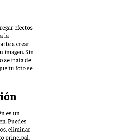
regar efectos
a la
arte a crear
u imagen. Sin
 se trata de
ue tu foto se
ción
én es un
en. Puedes
os, eliminar
o principal.