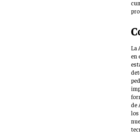
cum
pro
C
La 
en 
est
det
ped
imp
for
de 
los
nue
tec