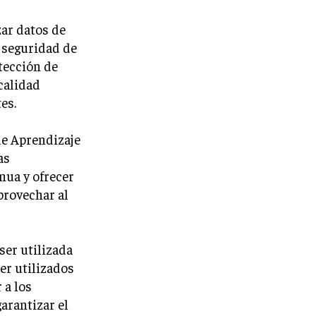
zar datos de
y seguridad de
tección de
 calidad
es.
de Aprendizaje
as
nua y ofrecer
provechar al
ser utilizada
er utilizados
 a los
arantizar el