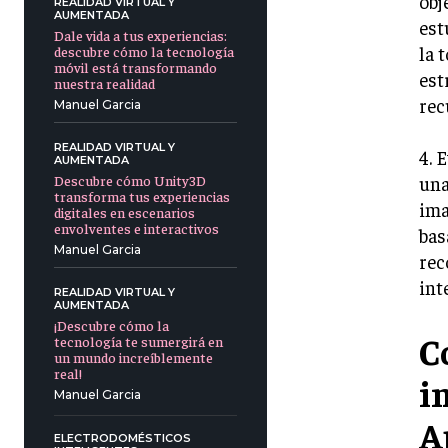
obj
REALIDAD VIRTUAL Y
AUMENTADA
est
Dale vida a tus experiencias:
la 
descubre cómo la tecnología
móvil está transformando
est
nuestra realidad
rec
Manuel Garcia
REALIDAD VIRTUAL Y
4. 
AUMENTADA
Descubre cómo Unity3D
una
transforma tus experiencias
ima
digitales en escenarios
envolventes e interactivos
bas
Manuel Garcia
rec
int
REALIDAD VIRTUAL Y
AUMENTADA
¡Descubre cómo la
C
tecnología te sumergirá en
un mundo increíblemente
real!
i
Manuel Garcia
A
ELECTRODOMÉSTICOS