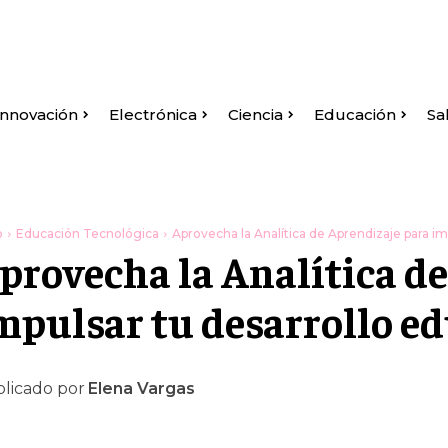
Innovación
Electrónica
Ciencia
Educación
Sa
o
Educación Tecnológica
Aprovecha la Analítica de Aprendizaje para im
provecha la Analítica d
mpulsar tu desarrollo e
licado por
Elena Vargas