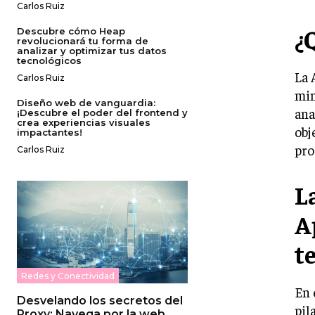
Carlos Ruiz
¿
Descubre cómo Heap
revolucionará tu forma de
analizar y optimizar tus datos
tecnológicos
La 
Carlos Ruiz
min
Diseño web de vanguardia:
ana
¡Descubre el poder del frontend y
crea experiencias visuales
obj
impactantes!
pro
Carlos Ruiz
L
A
t
Redes y Conectividad
En 
Desvelando los secretos del
pil
Proxy: Navega por la web