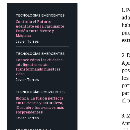
1. 
TECNOLOGÍAS EMERGENTES
ada
Controla el Futuro:
hab
Adéntrate en la Fascinante
Fusión entre Mente y
pue
Máquina
est
Javier Torres
2. 
TECNOLOGÍAS EMERGENTES
Conoce cómo las ciudades
Apr
inteligentes están
transformando nuestras
pos
vidas
los
Javier Torres
pat
par
TECNOLOGÍAS EMERGENTES
Biónica: La fusión perfecta
el 
entre ciencia y naturaleza,
¡Descubre los avances más
sorprendentes!
3. 
Javier Torres
Apr