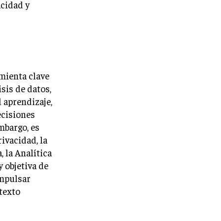
acidad y
mienta clave
isis de datos,
l aprendizaje,
ecisiones
mbargo, es
ivacidad, la
, la Analítica
 objetiva de
impulsar
texto