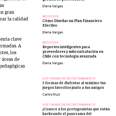
as
Elena Vargas
un gran
NEGOCIOS
ar la calidad
Cómo Diseñar un Plan Financiero
Efectivo
Elena Vargas
enta clave
NEGOCIOS
formadas. A
Reportes inteligentes para
proveedores y subcontratación en
tes, los
Chile con tecnología avanzada
r áreas de
Elena Vargas
 pedagógicas
SOFTWARE DE ENTRETENIMIENTO
5 formas de disfrutar al máximo tus
juegos favoritos junto a tus amigos
Carlos Ruiz
SOFTWARE DE ENTRETENIMIENTO
¡Conoce a los protagonistas que están
hackeando el panorama del