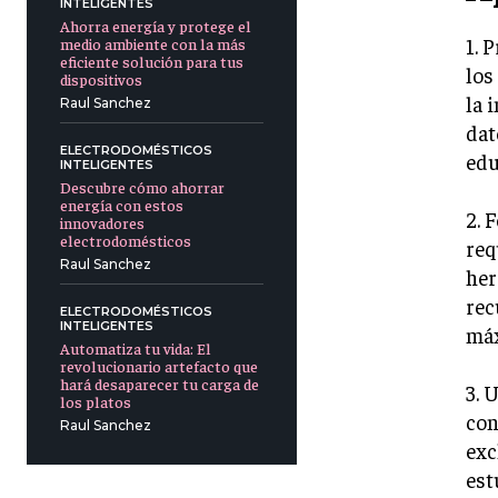
INTELIGENTES
Ahorra energía y protege el
1. 
medio ambiente con la más
eficiente solución para tus
los
dispositivos
la 
Raul Sanchez
dat
ELECTRODOMÉSTICOS
edu
INTELIGENTES
Descubre cómo ahorrar
energía con estos
2. 
innovadores
electrodomésticos
req
Raul Sanchez
her
rec
ELECTRODOMÉSTICOS
INTELIGENTES
máx
Automatiza tu vida: El
revolucionario artefacto que
hará desaparecer tu carga de
3. 
los platos
con
Raul Sanchez
exc
est