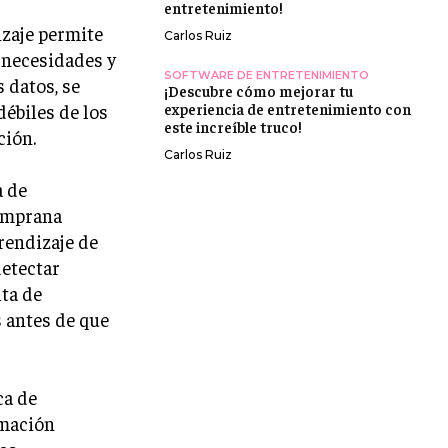
entretenimiento!
izaje permite
Carlos Ruiz
 necesidades y
SOFTWARE DE ENTRETENIMIENTO
 datos, se
¡Descubre cómo mejorar tu
débiles de los
experiencia de entretenimiento con
este increíble truco!
ción.
Carlos Ruiz
a de
temprana
rendizaje de
detectar
lta de
 antes de que
ca de
rmación